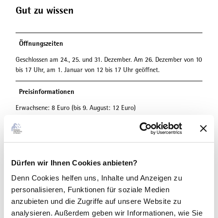
Gut zu wissen
Öffnungszeiten
Geschlossen am 24., 25. und 31. Dezember. Am 26. Dezember von 10
bis 17 Uhr, am 1. Januar von 12 bis 17 Uhr geöffnet.
Preisinformationen
Erwachsene: 8 Euro (bis 9. August: 12 Euro)
ermäßigt: 5 Euro (bis 9. August: 9 Euro)
freier Eintritt: Kinder und Jugendliche bis 18 Jahre, Schüler,
Studierende der Universität Kassel, Nutzer der FamilienApp Hessen
Das Tagesticket Wilhelmshöhe ermöglicht einen Tag Kulturgenuss im
Dürfen wir Ihnen Cookies anbieten?
Bergpark Wilhelmshöhe. Folgende Einrichtungen können Sie mit dem
Denn Cookies helfen uns
, Inhalte und Anzeigen zu
Tagesticket besuchen: Schloss Wilhelmshöhe (bis 9. August inkl.
Sonderausstellung: Rembrandt 1632), den Weißensteinflügel, die
personalisieren, Funktionen für soziale Medien
Löwenburg und je nach Saison den Herkules (1. April bis 31.
anzubieten und die Zugriffe auf unsere Website zu
Oktober) oder das Gewächshaus (1. November bis 31. März). Bitte
analysieren. Außerdem geben wir Informationen, wie Sie