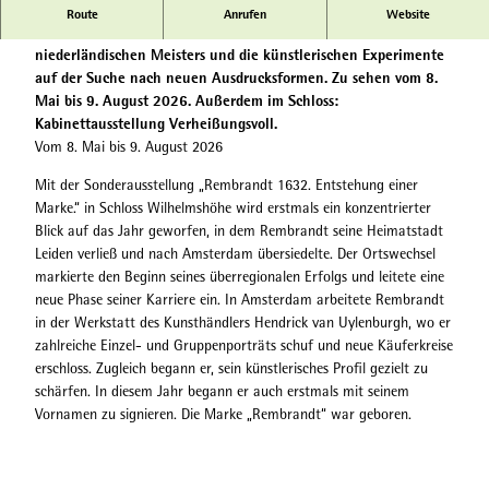
Die Ausstellung mit hochkarätigen internationalen Leihgaben
Route
Anrufen
Website
beleuchtet ein entscheidendes Jahr im Schaffen des
niederländischen Meisters und die künstlerischen Experimente
auf der Suche nach neuen Ausdrucksformen. Zu sehen vom 8.
Mai bis 9. August 2026. Außerdem im Schloss:
Kabinettausstellung Verheißungsvoll.
Vom 8. Mai bis 9. August 2026
Mit der Sonderausstellung „Rembrandt 1632. Entstehung einer
Marke.“ in Schloss Wilhelmshöhe wird erstmals ein konzentrierter
Blick auf das Jahr geworfen, in dem Rembrandt seine Heimatstadt
Leiden verließ und nach Amsterdam übersiedelte. Der Ortswechsel
markierte den Beginn seines überregionalen Erfolgs und leitete eine
neue Phase seiner Karriere ein. In Amsterdam arbeitete Rembrandt
in der Werkstatt des Kunsthändlers Hendrick van Uylenburgh, wo er
zahlreiche Einzel- und Gruppenporträts schuf und neue Käuferkreise
erschloss. Zugleich begann er, sein künstlerisches Profil gezielt zu
schärfen. In diesem Jahr begann er auch erstmals mit seinem
Vornamen zu signieren. Die Marke „Rembrandt“ war geboren.