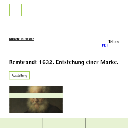
Z
u
Suche
m
I
n
h
a
Kurorte in Hessen
Teilen
l
PDF
t
Rembrandt 1632. Entstehung einer Marke.
Ausstellung
© HKH; Foto: Arno Hensmanns