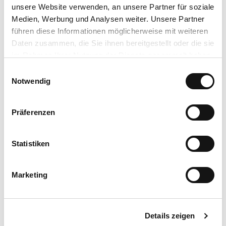
beachten Sie, dass der Weißensteinflügel zurzeit wegen
unsere Website verwenden, an unsere Partner für soziale
Sanierungsarbeiten geschlossen ist.
Medien, Werbung und Analysen weiter. Unsere Partner
führen diese Informationen möglicherweise mit weiteren
Kontaktdaten
Daten zusammen, die Sie ihnen bereitgestellt oder die sie
im Rahmen Ihrer Nutzung der Dienste gesammelt haben.
E
Lizenz (Stammdaten)
Datenschutzerklärung
Notwendig
i
Impressum
n
w
Präferenzen
i
l
l
Statistiken
i
In der Nähe
Auf der Karte anschauen
g
Marketing
u
n
Veranstaltung
g
Details zeigen
s