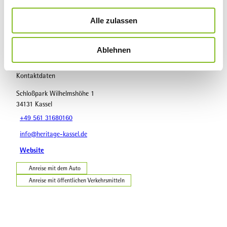
a
Sehenswertes
u
Alle zulassen
s
Touren
w
Ablehnen
a
h
l
Kontaktdaten
Schloßpark Wilhelmshöhe 1
34131
Kassel
+49 561 31680160
info@heritage-kassel.de
Website
Anreise mit dem Auto
Anreise mit öffentlichen Verkehrsmitteln