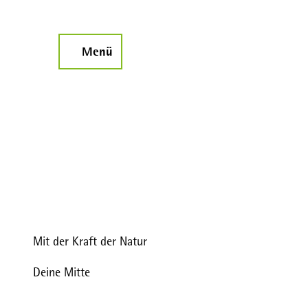
Z
u
m
Menü
Suche
I
n
h
a
l
t
Mit der Kraft der Natur
Deine Mitte