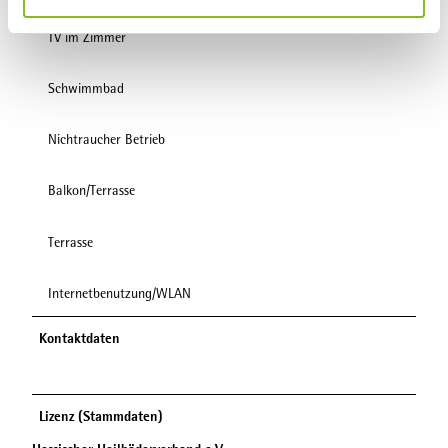
h
TV im Zimmer
l
Schwimmbad
Nichtraucher Betrieb
Balkon/Terrasse
Terrasse
Internetbenutzung/WLAN
Kontaktdaten
Lizenz (Stammdaten)