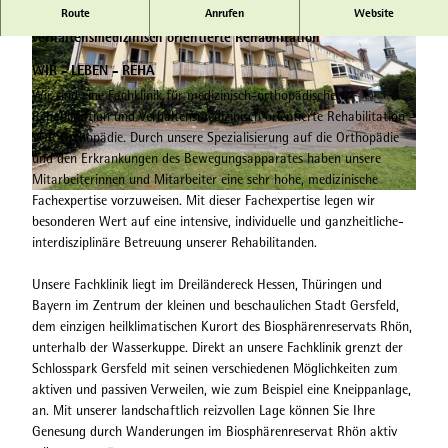
Route
Anrufen
Website
Fachklinik für Orthopädische Rehabilitation und
verhaltensmedizinisch orientierte Rehabilitation
WIR - LEBEN - REHA
Wir sind eine Fachklinik für medizinisch-orthopädische
Rehabilitation und Verhaltensmedizinisch orientierte Rehabilitation –
VOR Orthopädie. Durch unsere Spezialisierung auf die Orthopädie
© HEIKO RHODE
und den Erkrankungen des Bewegungsapparates haben unsere
Mitarbeiterinnen und Mitarbeiter eine sehr hohe, medizinische
Fachexpertise vorzuweisen. Mit dieser Fachexpertise legen wir
© HEIKO RHODE
besonderen Wert auf eine intensive, individuelle und ganzheitliche-
interdisziplinäre Betreuung unserer Rehabilitanden.
Unsere Fachklinik liegt im Dreiländereck Hessen, Thüringen und
Bayern im Zentrum der kleinen und beschaulichen Stadt Gersfeld,
dem einzigen heilklimatischen Kurort des Biosphärenreservats Rhön,
unterhalb der Wasserkuppe. Direkt an unsere Fachklinik grenzt der
Schlosspark Gersfeld mit seinen verschiedenen Möglichkeiten zum
aktiven und passiven Verweilen, wie zum Beispiel eine Kneippanlage,
an. Mit unserer landschaftlich reizvollen Lage können Sie Ihre
Genesung durch Wanderungen im Biosphärenreservat Rhön aktiv