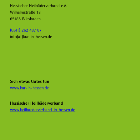
Hessischer Heilbäderverband e.V.
Wilhelmstraße 18
65185 Wiesbaden
(0611) 262 487 87
info(at)kur-in-hessen.de
F
I
Y
a
n
o
c
s
u
e
t
T
b
a
u
Sich etwas Gutes tun
o
g
b
www.kur-in-hessen.de
o
r
e
k
a
H
Hessischer Heilbäderverband
K
m
e
www.heilbaederverband-in-hessen.de
u
K
i
r
u
l
i
r
b
n
i
ä
H
n
d