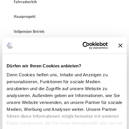
Fahrradverleih
Hausprospekt
Vollpension Betrieb
Transferservice Bahn
Diät Schonkost
Dürfen wir Ihnen Cookies anbieten?
Denn Cookies helfen uns
, Inhalte und Anzeigen zu
Kurmöglichkeit
personalisieren, Funktionen für soziale Medien
anzubieten und die Zugriffe auf unsere Website zu
Vegetarische Kost
analysieren. Außerdem geben wir Informationen, wie Sie
unsere Website verwenden, an unsere Partner für soziale
Cafe im Haus
Medien, Werbung und Analysen weiter. Unsere Partner
führen diese Informationen möglicherweise mit weiteren
Fitnessraum
Daten zusammen, die Sie ihnen bereitgestellt oder die sie