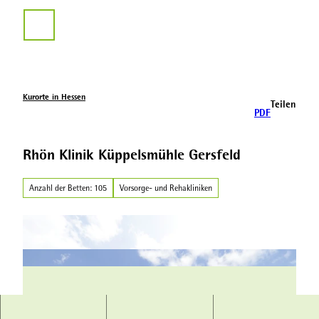
Z
u
Suche
m
I
n
h
a
Kurorte in Hessen
Teilen
l
PDF
t
Rhön Klinik Küppelsmühle Gersfeld
Anzahl der Betten: 105
Vorsorge- und Rehakliniken