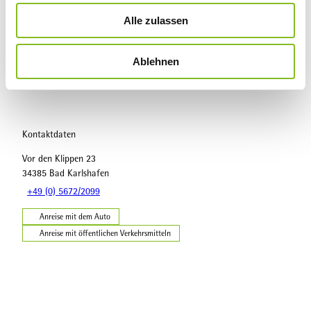
u
Alle zulassen
s
Sehenswertes
w
Ablehnen
a
Touren
h
l
Kontaktdaten
Vor den Klippen 23
34385
Bad Karlshafen
+49 (0) 5672/2099
Anreise mit dem Auto
Anreise mit öffentlichen Verkehrsmitteln