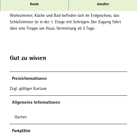
In diesem kleinen Ferienhaus wohnt Ihr über 2 Etagen.
Route
Anrufen
Wohnzimmer, Küche und Bad befinden sich im Erdgeschoss, das
Schlafzimmer ist in der 1. Etage mit Schrägen. Der Zugang führt
über eine Treppe am Haus. Vermietung ab 3 Tage.
Gut zu wissen
Preisinformationen
Zzgl. gültiger Kurtaxe
Allgemeine Informationen
Garten
Parkplätze