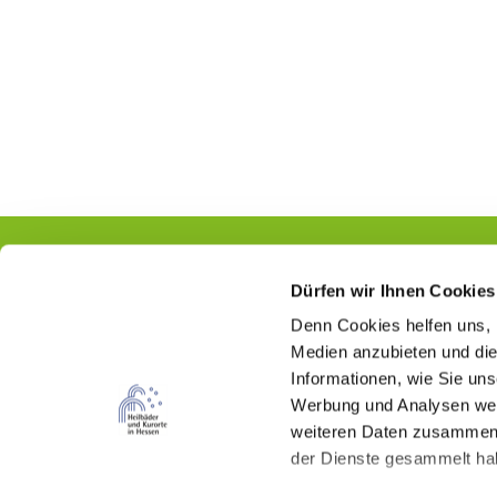
Dürfen wir Ihnen Cookies
Denn Cookies helfen uns
,
Kontakt
Medien anzubieten und die
Informationen, wie Sie un
Hessischer Heilbäderverband e.V.
Werbung und Analysen weit
Wilhelmstraße 18
weiteren Daten zusammen, 
65185 Wiesbaden
der Dienste gesammelt ha