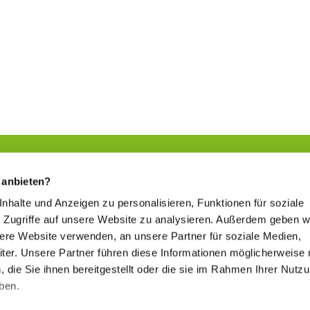
 anbieten?
 Inhalte und Anzeigen zu personalisieren, Funktionen für soziale
Sich etwas Gutes tun
 Zugriffe auf unsere Website zu analysieren. Außerdem geben w
www.kur-in-hessen.de
sere Website verwenden, an unsere Partner für soziale Medien,
er. Unsere Partner führen diese Informationen möglicherweise 
die Sie ihnen bereitgestellt oder die sie im Rahmen Ihrer Nutz
Hessischer Heilbäderverband
ben.
www.heilbaederverband-in-hessen.de