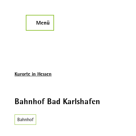
Z
u
m
Menü
Suche
I
n
h
a
l
t
Kurorte in Hessen
Bahnhof Bad Karlshafen
Bahnhof