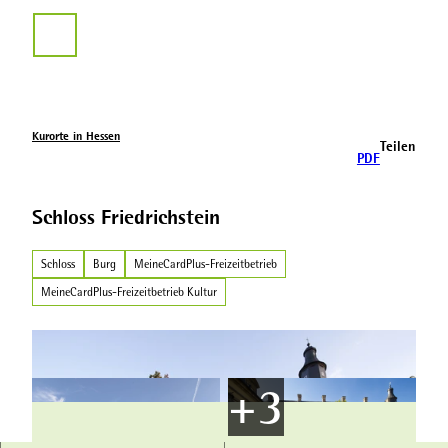
Z
u
Suche
m
I
n
h
a
Kurorte in Hessen
Teilen
l
PDF
t
Schloss Friedrichstein
Schloss
Burg
MeineCardPlus-Freizeitbetrieb
MeineCardPlus-Freizeitbetrieb Kultur