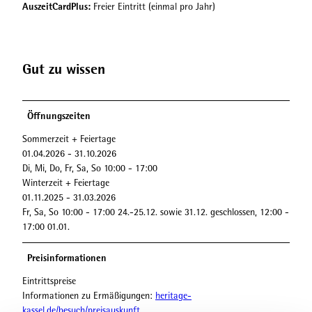
i
AuszeitCardPlus:
Freier Eintritt (einmal pro Jahr)
e
c
i
h
n
s
I
t
Gut zu wissen
n
e
n
i
e
n
n
Öffnungszeiten
h
Sommerzeit + Feiertage
o
01.04.2026 - 31.10.2026
f
Di, Mi, Do, Fr, Sa, So 10:00 - 17:00
Winterzeit + Feiertage
01.11.2025 - 31.03.2026
Fr, Sa, So 10:00 - 17:00 24.-25.12. sowie 31.12. geschlossen, 12:00 -
17:00 01.01.
Preisinformationen
Eintrittspreise
Informationen zu Ermäßigungen:
heritage-
kassel.de/besuch/preisauskunft