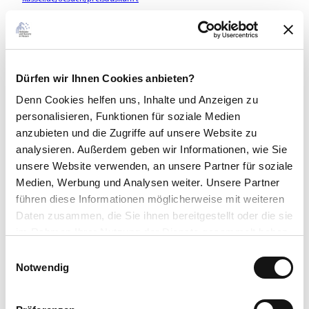
*Eintritt für alle Einrichtungen, außer Planetarium
Erwachsene: 4,00 €
Ermäßigt: 3,00 €
bis 18 Jahre: 0,00 €
Dürfen wir Ihnen Cookies anbieten?
Schülerinnen und Schüler: 0,00 €
Denn Cookies helfen uns
, Inhalte und Anzeigen zu
Jahreskarte: 60,00 €
personalisieren, Funktionen für soziale Medien
Anreise & Parken
anzubieten und die Zugriffe auf unsere Website zu
analysieren. Außerdem geben wir Informationen, wie Sie
Anfahrt mit dem PKW: 51°07'28.4"N 9°07'40.5"E - Google Maps
unsere Website verwenden, an unsere Partner für soziale
Anfahrt mit dem OPNV: NVV: Fahrplanauskunft
Medien, Werbung und Analysen weiter. Unsere Partner
Weitere Infos
führen diese Informationen möglicherweise mit weiteren
Daten zusammen, die Sie ihnen bereitgestellt oder die sie
MeineCardPlus
im Rahmen Ihrer Nutzung der Dienste gesammelt haben.
Freier Eintritt
Mit der MeineCardPlus erlebst Du als Gast der GrimmHeimat
E
Datenschutzerklärung
NordHessen während deines Aufenthaltes rund 160 Attraktionen
Notwendig
i
kostenlos und es ist Dein Ticket für die Freie Fahrt mit Bussen und
Impressum
n
Bahnen des Nordhessischen Verkehrsverbundes.
w
Die MeineCardPlus gibt es bei über 140 teilnehmenden