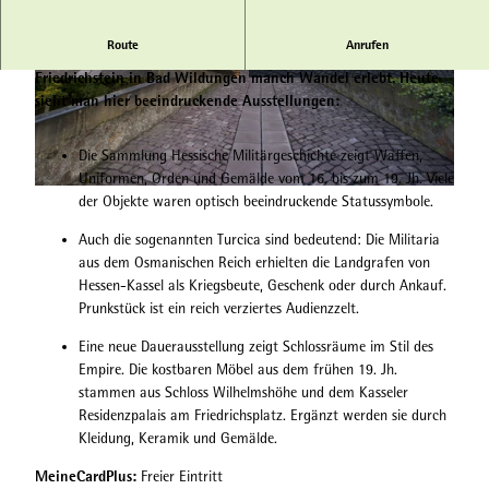
Route
Anrufen
Von der Burg zum Museum: In über 900 Jahren hat Schloss
Friedrichstein in Bad Wildungen manch Wandel erlebt. Heute
S
© Sarah Riebeling |
CC-BY-SA
sieht man hier beeindruckende Ausstellungen:
c
h
Die Sammlung Hessische Militärgeschichte zeigt Waffen,
l
Uniformen, Orden und Gemälde vom 16. bis zum 19. Jh. Viele
o
S
der Objekte waren optisch beeindruckende Statussymbole.
s
c
s
Auch die sogenannten Turcica sind bedeutend: Die Militaria
h
F
aus dem Osmanischen Reich erhielten die Landgrafen von
l
r
Hessen-Kassel als Kriegsbeute, Geschenk oder durch Ankauf.
o
i
Prunkstück ist ein reich verziertes Audienzzelt.
s
e
s
d
Eine neue Dauerausstellung zeigt Schlossräume im Stil des
F
r
Empire. Die kostbaren Möbel aus dem frühen 19. Jh.
r
i
stammen aus Schloss Wilhelmshöhe und dem Kasseler
i
c
Residenzpalais am Friedrichsplatz. Ergänzt werden sie durch
e
h
Kleidung, Keramik und Gemälde.
d
s
r
MeineCardPlus:
Freier Eintritt
t