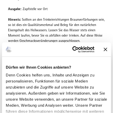
r
.
Ausgabe
: Zapfstelle vor Ort
j
p
Hinweis:
Sollten an den Trinkeinrichtungen Braunverfärbungen sein,
g
so ist dies ein Qualitätsmerkmal und Beleg für den natürlichen
Eisengehalt des Heilwassers. Lassen Sie das Wasser stets einen
Moment laufen, bevor Sie es abfüllen oder trinken. Auf diese Weise
werden Geschmacksveränderungen ausgeschlossen.
Betreiber:
BKW Bad Wildungen
Bei Störungen an der Wasserausgabe benachrichtigen Sie uns bitte:
Telefon: (0 56 21) 80 28-30
Dürfen wir Ihnen Cookies anbieten?
Analyse:
Schüttung 3,5 – 5 l/min
Denn Cookies helfen uns
, Inhalte und Anzeigen zu
Kohlenstoffdioxid (Kohlensäure) 2.150 mg/l
personalisieren, Funktionen für soziale Medien
Mineralisation
anzubieten und die Zugriffe auf unsere Website zu
Kationen:
Natrium 325 mg/l, Calcium 278 mg/l, Magnesium 161
analysieren. Außerdem geben wir Informationen, wie Sie
mg/l, Kalium 12,3 mg/l, Eisen 1,8 mg/l,
unsere Website verwenden, an unsere Partner für soziale
Anionen:
Fluorid 0,26 mg/l, Sulfat 75 mg/l, Hydrogencarbonat
Medien, Werbung und Analysen weiter. Unsere Partner
1.440 mg/l,
führen diese Informationen möglicherweise mit weiteren