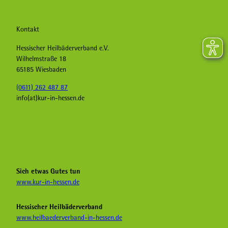
Kontakt
Hessischer Heilbäderverband e.V.
Wilhelmstraße 18
65185 Wiesbaden
(0611) 262 487 87
info(at)kur-in-hessen.de
F
I
Y
a
n
o
c
s
u
e
t
T
b
a
u
Sich etwas Gutes tun
o
g
b
www.kur-in-hessen.de
o
r
e
k
a
H
Hessischer Heilbäderverband
K
m
e
www.heilbaederverband-in-hessen.de
u
K
i