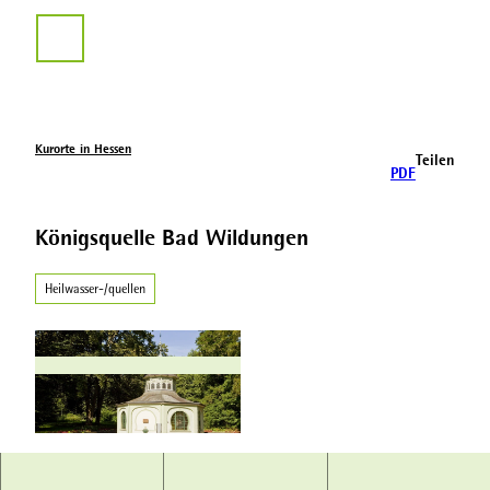
Z
u
Suche
m
I
n
h
a
Kurorte in Hessen
Teilen
l
PDF
t
Königsquelle Bad Wildungen
Heilwasser-/quellen
B
K