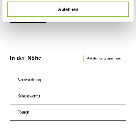
w
Hessischer Heilbäderverband e.V.
Ablehnen
a
h
l
In der Nähe
Auf der Karte anschauen
Veranstaltung
Sehenswertes
Touren