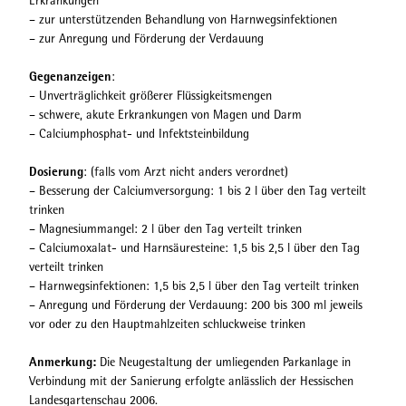
Erkrankungen
q
– zur unterstützenden Behandlung von Harnwegsinfektionen
u
– zur Anregung und Förderung der Verdauung
e
l
Gegenanzeigen
:
l
– Unverträglichkeit größerer Flüssigkeitsmengen
e
– schwere, akute Erkrankungen von Magen und Darm
_
– Calciumphosphat- und Infektsteinbildung
K
a
Dosierung
: (falls vom Arzt nicht anders verordnet)
t
– Besserung der Calciumversorgung: 1 bis 2 l über den Tag verteilt
h
trinken
a
– Magnesiummangel: 2 l über den Tag verteilt trinken
r
– Calciumoxalat- und Harnsäuresteine: 1,5 bis 2,5 l über den Tag
i
verteilt trinken
n
– Harnwegsinfektionen: 1,5 bis 2,5 l über den Tag verteilt trinken
a
– Anregung und Förderung der Verdauung: 200 bis 300 ml jeweils
J
vor oder zu den Hauptmahlzeiten schluckweise trinken
a
e
Anmerkung:
Die Neugestaltung der umliegenden Parkanlage in
g
Verbindung mit der Sanierung erfolgte anlässlich der Hessischen
e
Landesgartenschau 2006.