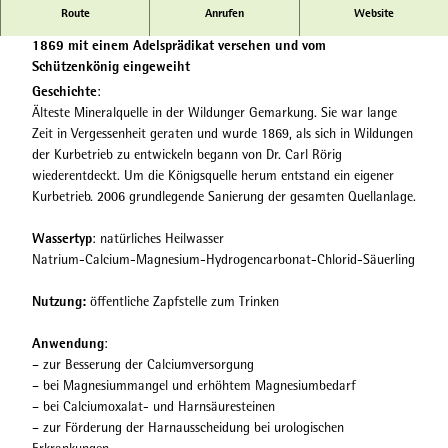
W
Route
Anrufen
Website
Königsquelle
1
1
1869 mit einem Adelsprädikat versehen und vom
-
Schützenkönig eingeweiht
0
Geschichte
:
7
Älteste Mineralquelle in der Wildunger Gemarkung. Sie war lange
1
Zeit in Vergessenheit geraten und wurde 1869, als sich in Wildungen
_
der Kurbetrieb zu entwickeln begann von Dr. Carl Rörig
M
wiederentdeckt. Um die Königsquelle herum entstand ein eigener
G
Kurbetrieb. 2006 grundlegende Sanierung der gesamten Quellanlage.
_
6
Wassertyp
: natürliches Heilwasser
3
Natrium-Calcium-Magnesium-Hydrogencarbonat-Chlorid-Säuerling
9
9
Nutzung:
öffentliche Zapfstelle zum Trinken
_
K
Anwendung
:
ö
– zur Besserung der Calciumversorgung
n
– bei Magnesiummangel und erhöhtem Magnesiumbedarf
i
– bei Calciumoxalat- und Harnsäuresteinen
g
– zur Förderung der Harnausscheidung bei urologischen
s