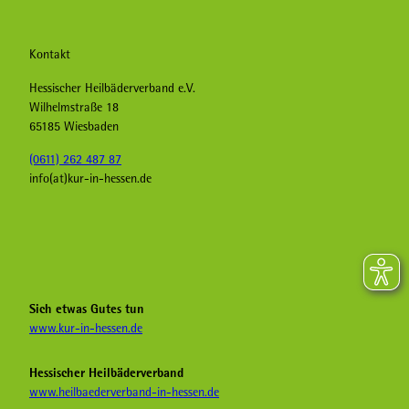
Kontakt
Hessischer Heilbäderverband e.V.
Wilhelmstraße 18
65185 Wiesbaden
(0611) 262 487 87
info(at)kur-in-hessen.de
F
I
Y
a
n
o
c
s
u
e
t
T
b
a
u
Sich etwas Gutes tun
o
g
b
www.kur-in-hessen.de
o
r
e
k
a
H
Hessischer Heilbäderverband
K
m
e
www.heilbaederverband-in-hessen.de
u
K
i