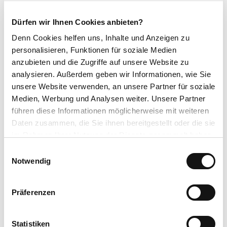
Naturpark Habichtswald
Dürfen wir Ihnen Cookies anbieten?
Denn Cookies helfen uns
, Inhalte und Anzeigen zu
personalisieren, Funktionen für soziale Medien
anzubieten und die Zugriffe auf unsere Website zu
analysieren. Außerdem geben wir Informationen, wie Sie
unsere Website verwenden, an unsere Partner für soziale
In der Nähe
Medien, Werbung und Analysen weiter. Unsere Partner
Auf der Karte anschauen
führen diese Informationen möglicherweise mit weiteren
Daten zusammen, die Sie ihnen bereitgestellt oder die sie
im Rahmen Ihrer Nutzung der Dienste gesammelt haben.
Veranstaltung
E
Datenschutzerklärung
Notwendig
Sehenswertes
i
Impressum
n
w
Touren
Präferenzen
i
l
l
Statistiken