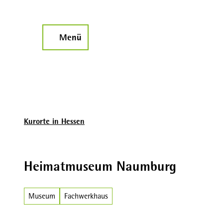
Z
u
m
Menü
Suche
I
n
h
a
l
t
Kurorte in Hessen
Heimatmuseum Naumburg
Museum
Fachwerkhaus