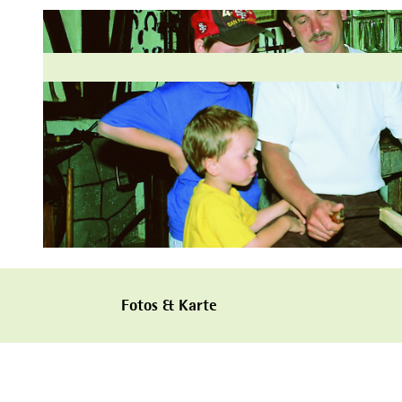
© Stadt Naumburg, Michael Faste |
CC-BY-SA
Fotos & Karte