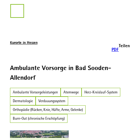
Z
u
Suche
m
I
n
h
a
Kurorte in Hessen
Teilen
l
PDF
t
Ambulante Vorsorge in Bad Sooden-
Allendorf
Ambulante Vorsorgeleistungen
Atemwege
Herz-Kreislauf-System
Dermatologie
Verdauungssystem
Orthopädie (Rücken, Knie, Hüfte, Arme, Gelenke)
Burn-Out (chronische Erschöpfung)