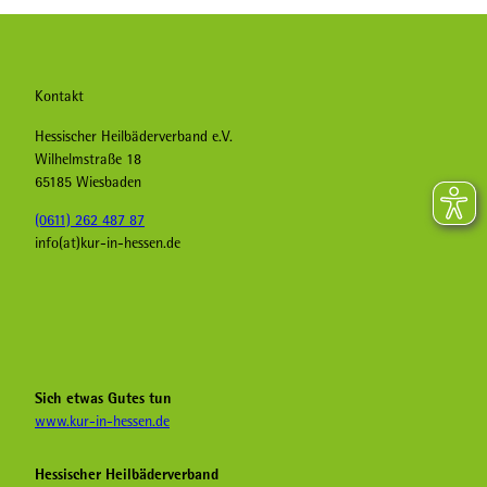
Kontakt
Hessischer Heilbäderverband e.V.
Wilhelmstraße 18
65185 Wiesbaden
(0611) 262 487 87
info(at)kur-in-hessen.de
F
I
Y
a
n
o
c
s
u
e
t
T
b
a
u
Sich etwas Gutes tun
o
g
b
www.kur-in-hessen.de
o
r
e
k
a
H
Hessischer Heilbäderverband
K
m
e