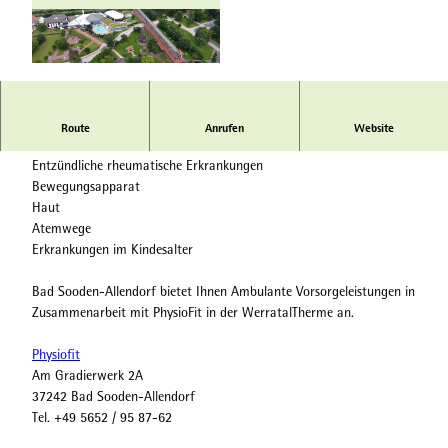
© Hessischer Heilbäderverband, Heiko Rhode |
CC-BY-SA
Heilanzeigen für Bad Sooden-Allendorf:
Route
Anrufen
Website
Herz, Gefäß und Kreislauf
Entzündliche rheumatische Erkrankungen
Bewegungsapparat
Haut
Atemwege
Erkrankungen im Kindesalter
Bad Sooden-Allendorf bietet Ihnen Ambulante Vorsorgeleistungen in
Zusammenarbeit mit PhysioFit in der WerratalTherme an.
Physiofit
Am Gradierwerk 2A
37242 Bad Sooden-Allendorf
Tel. +49 5652 / 95 87-62