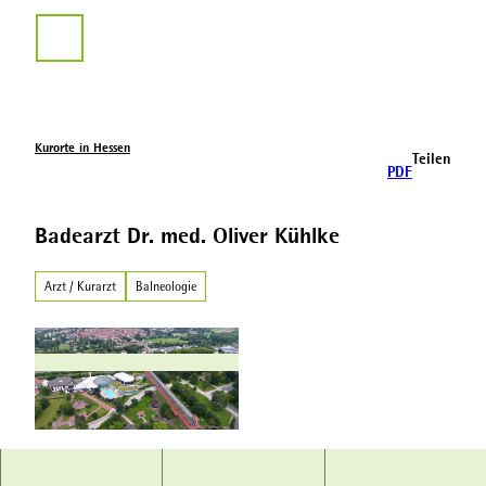
Z
u
Suche
m
I
n
h
a
Kurorte in Hessen
Teilen
l
PDF
t
Badearzt Dr. med. Oliver Kühlke
Arzt / Kurarzt
Balneologie
© Hessischer Heilbäderverband, Heiko Rhode |
CC-BY-SA