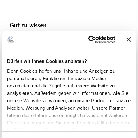
Gut zu wissen
Zahlungsmöglichkeiten
Eintritt frei
Dürfen wir Ihnen Cookies anbieten?
Hygiene- und Infektionsschutzmaßnahmen
Denn Cookies helfen uns
, Inhalte und Anzeigen zu
personalisieren, Funktionen für soziale Medien
Mund-Nasen-Bedeckung Pflicht
anzubieten und die Zugriffe auf unsere Website zu
analysieren. Außerdem geben wir Informationen, wie Sie
Kontaktdaten
unsere Website verwenden, an unsere Partner für soziale
Medien, Werbung und Analysen weiter. Unsere Partner
führen diese Informationen möglicherweise mit weiteren
Daten zusammen, die Sie ihnen bereitgestellt oder die sie
im Rahmen Ihrer Nutzung der Dienste gesammelt haben.