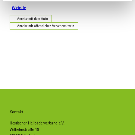
l
Website
Anreise mit dem Auto
Anreise mit öffentlichen Verkehrsmitteln
Kontakt
Hessischer Heilbäderverband e.V.
Wilhelmstraße 18