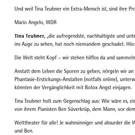
e
Und weil Tina Teubner ein Extra-Mensch ist, sind ihre P
u
b
Mario Angelo, WDR
n
e
Tina Teubner,
„die aufregendste, nachhaltigste und unt
r
ins Auge zu sehen, hat noch niemandem geschadet. Höc
.
Die Welt steht Kopf – wir stehen hilflos da und sammel
j
p
Anstatt dem Leben die Sporen zu geben, nörgeln wir an 
g
Phantasie-Erstickungs-Anstalten (notfalls online), unter
könnten der Vergänglichkeit mit Botox Angst einjagen.
Tina Teubner holt zum Gegenschlag aus: Wie wäre es, ein 
von ihrem Pianisten Ben Süverkrüp, dem Mann, vor dem K
Welttheater für alle! Je wahnsinniger und absurder die 
und Ben.