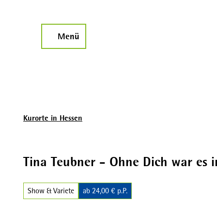
Z
u
m
Menü
Suche
I
n
h
a
l
t
Kurorte in Hessen
Tina Teubner - Ohne Dich war es 
Show & Variete
ab 24,00 € p.P.