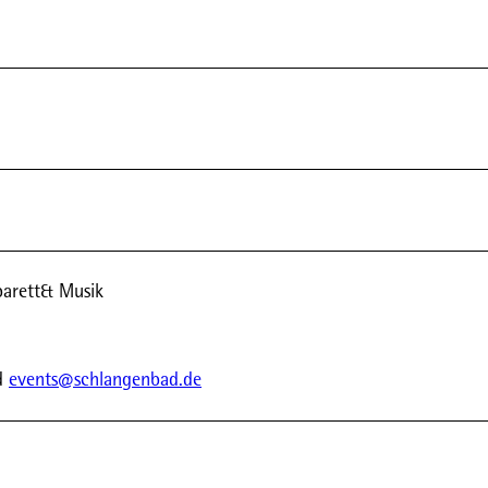
barett& Musik
d
events@schlangenbad.de