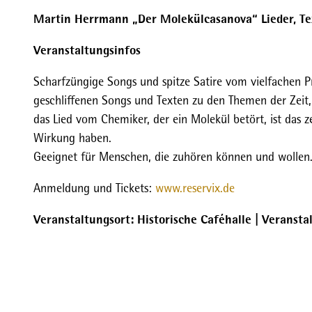
_
Martin Herrmann „Der Molekülcasanova“ Lieder, Te
H
e
Veranstaltungsinfos
r
m
Scharfzüngige Songs und spitze Satire vom vielfachen 
a
geschliffenen Songs und Texten zu den Themen der Zei
n
das Lied vom Chemiker, der ein Molekül betört, ist das 
n
Wirkung haben.
.
Geeignet für Menschen, die zuhören können und wolle
j
Anmeldung und Tickets:
www.reservix.de
p
g
Veranstaltungsort: Historische Caféhalle | Veranst