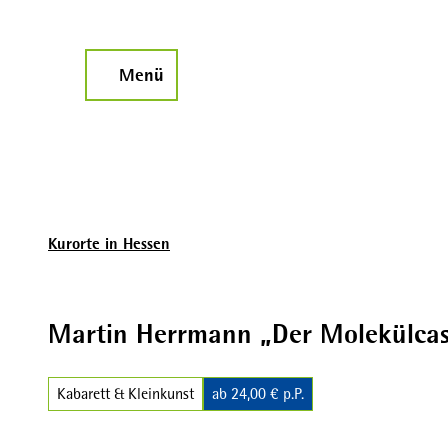
Z
u
m
Menü
Suche
I
n
h
a
l
t
Kurorte in Hessen
Martin Herrmann „Der Molekülcas
Kabarett & Kleinkunst
ab 24,00 € p.P.