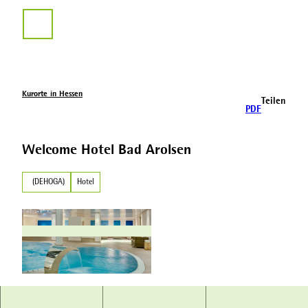
Z
u
Suche
m
I
n
h
a
Kurorte in Hessen
Teilen
l
PDF
t
Welcome Hotel Bad Arolsen
(DEHOGA)
Hotel
W
e