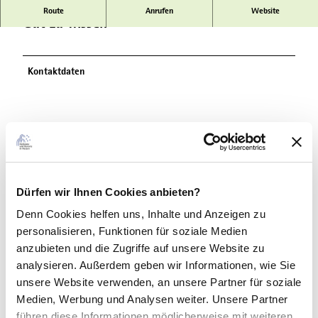
l
Route
Anrufen
Website
c
Gut zu wissen
o
m
e
Kontaktdaten
H
o
t
e
l
B
a
In der Nähe
d
Auf der Karte anschauen
Dürfen wir Ihnen Cookies anbieten?
A
r
Denn Cookies helfen uns
, Inhalte und Anzeigen zu
o
personalisieren, Funktionen für soziale Medien
Veranstaltung
l
anzubieten und die Zugriffe auf unsere Website zu
s
analysieren. Außerdem geben wir Informationen, wie Sie
Sehenswertes
e
unsere Website verwenden, an unsere Partner für soziale
n
Medien, Werbung und Analysen weiter. Unsere Partner
führen diese Informationen möglicherweise mit weiteren