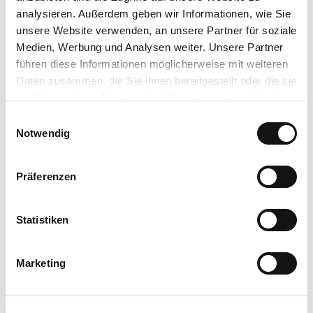
analysieren. Außerdem geben wir Informationen, wie Sie
Kutur & Kulinarik
: Nach dem Schlossbesuch zu Fuß ins
unsere Website verwenden, an unsere Partner für soziale
„Friedrichs“, der Tisch ist gedeckt, um süße oder herzhafte Speisen
Medien, Werbung und Analysen weiter. Unsere Partner
zu genießen.
Für Gruppen ab 20 Personen wird dieses Arrangement
führen diese Informationen möglicherweise mit weiteren
von uns für Sie organisiert.
Daten zusammen, die Sie ihnen bereitgestellt oder die sie
im Rahmen Ihrer Nutzung der Dienste gesammelt haben.
E
Terminübersicht
Datenschutzerklärung
Notwendig
i
Impressum
n
w
Präferenzen
i
l
l
Statistiken
In der Nähe
Auf der Karte anschauen
i
g
Marketing
u
Veranstaltung
n
g