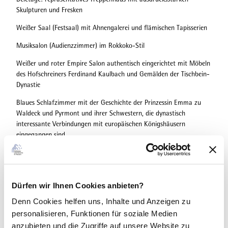
Skulpturen und Fresken
Weißer Saal (Festsaal) mit Ahnengalerei und flämischen Tapisserien
Musiksalon (Audienzzimmer) im Rokkoko-Stil
Weißer und roter Empire Salon authentisch eingerichtet mit Möbeln
des Hofschreiners Ferdinand Kaulbach und Gemälden der Tischbein-
Dynastie
Blaues Schlafzimmer mit der Geschichte der Prinzessin Emma zu
Waldeck und Pyrmont und ihrer Schwestern, die dynastisch
interessante Verbindungen mit europäischen Königshäusern
eingegangen sind.
Spielzimmer mit Familienwiege, Puppenstube und Guckkasten
Kronprinzenzimmer mit gedeckter Tafel um 1890.
Dürfen wir Ihnen Cookies anbieten?
zusätzlich im Erdgeschoß: Besichtigung der Ausstellung zur Jagd-
und Militärgeschichte des Fürstenhauses mithilfe von Infomappen
Denn Cookies helfen uns
, Inhalte und Anzeigen zu
(ohne Führung).
personalisieren, Funktionen für soziale Medien
anzubieten und die Zugriffe auf unsere Website zu