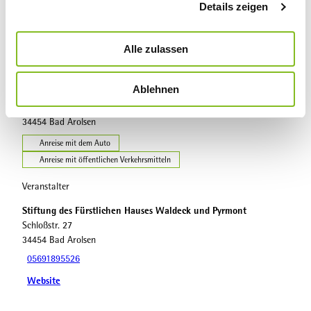
Sehenswertes
Details zeigen
s
a
u
Alle zulassen
s
Veranstaltungsort
w
Ablehnen
a
Residenzschloss Arolsen
h
Schloßstraße 27
34454
Bad Arolsen
l
Anreise mit dem Auto
Anreise mit öffentlichen Verkehrsmitteln
Veranstalter
Stiftung des Fürstlichen Hauses Waldeck und Pyrmont
Schloßstr. 27
34454
Bad Arolsen
05691895526
Website