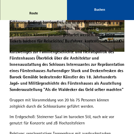
Buchen
Route
Die Schlossführung durch die repräsentativen Räumen des
Schlosses.
Bedingt barrierefrei, um in der ersten Etage zu
© regiondo.com
© regiondo.com
erreichen ist ein Aufzug vorhanden.
Bis zu drei Führungen mit
je 25 Gästen können parallel gestartet werden.
Bitte keine
Tickets buchen für
Reiseleiter/ Busfahrer kostenfreien Zutritt
.
Kurzweiliges zur Familiengeschichte und Heiratspolitik des
© regiondo.com
Fürstenhauses Überblick über die Architektur und
Innenausstattung des Schlosses Interessantes zur Repräsentation
eines Fürstenhauses Aufwendiger Stuck und Deckenfresken des
Barock Gemälde bedeutender Künstler des 18. Jahrhunderts
Jagd- und Militärgeschichte des Fürstenhauses als Ausstellung
Sonderausstellung "Als die Waldecker das Geld selber machten"
Gruppen mit Voranmeldung von 20 bis 75 Personen können
zeitgleich durch die Schlossräume geführt werden.
Im Erdgeschoß: Steinerner Saal im barocken Stil, nach wie vor
genutzt für Konzerte und zB Hochzeitsfeiern
Beletage: repräsentatives Treppenhaus mit ausdrucksstarken