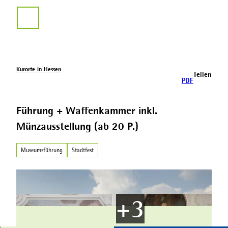
Z
u
Suche
m
I
n
h
a
Kurorte in Hessen
Teilen
l
PDF
t
Führung + Waffenkammer inkl.
Münzausstellung (ab 20 P.)
Museumsführung
Stadtfest