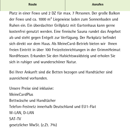
Route
Anrufen
"Haus Rampe" ist nur ca. 90m vom Kurpark entfernt und bietet
Platz in einer Fewo und 2 DZ für max. 7 Personen. Der große Balkon
der Fewo und ca. 1000 m² Liegewiese laden zum Sonnenbaden und
Ruhen ein. Ein überdachter Grillplatz mit Gartenhaus kann gerne
kostenfrei genutzt werden. Eine finnische Sauna rundet das Angebot
ab und steht gegen Entgelt zur Verfügung. Der Parkplatz befindet
sich direkt vor dem Haus. Als MeineCard-Betrieb bieten wir Ihnen
freien Eintritt in über 100 Freizeiteinrichtungen in der GrimmHeimat
NordHessen. Erkunden Sie den Habichtswaldsteig und erholen Sie
sich in ruhiger und wunderschöner Natur.
Bei Ihrer Ankunft sind die Betten bezogen und Handtücher sind
ausreichend vorhanden.
Unsere Preise sind inklusive:
MeineCardPlus
Bettwäsche und Handtücher
Telefon-Festnetz innerhalb Deutschland und EU1-Flat
W-LAN, D-LAN
SAT-TV
gesetzlicher MwSt. (z.Zt. 7%)