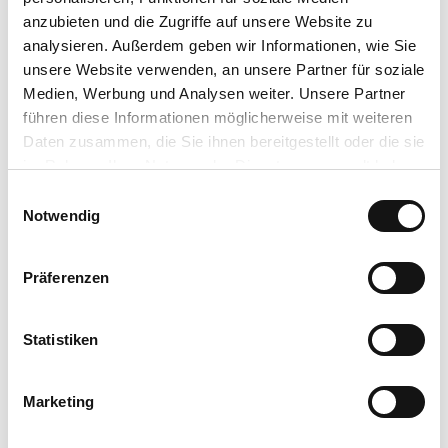
Sauna
anzubieten und die Zugriffe auf unsere Website zu
analysieren. Außerdem geben wir Informationen, wie Sie
Sprachkenntnisse
unsere Website verwenden, an unsere Partner für soziale
Deutsch
Medien, Werbung und Analysen weiter. Unsere Partner
führen diese Informationen möglicherweise mit weiteren
Zahlungsmöglichkeiten
Daten zusammen, die Sie ihnen bereitgestellt oder die sie
im Rahmen Ihrer Nutzung der Dienste gesammelt haben.
Barzahlung
E
Datenschutzerklärung
Sprachkenntnisse
Notwendig
i
Impressum
n
Deutsch
w
Präferenzen
i
Kontaktdaten
l
l
Statistiken
i
Ansprechpartner:in
g
Marketing
Herr Helmut Rampe
u
n