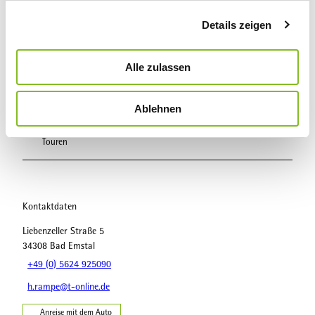
g
Details zeigen
s
a
In der Nähe
Auf der Karte anschauen
u
Alle zulassen
s
w
Sehenswertes
Ablehnen
a
h
Touren
l
Kontaktdaten
Liebenzeller Straße 5
34308
Bad Emstal
+49 (0) 5624 925090
h.rampe@t-online.de
Anreise mit dem Auto