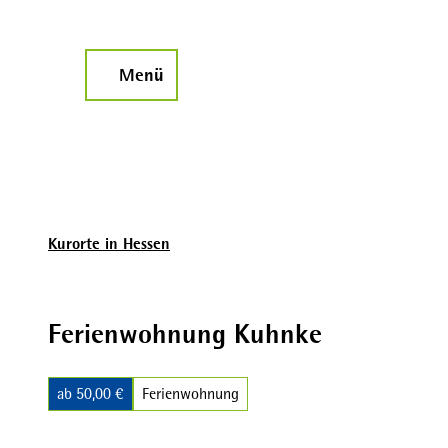
Z
u
m
Menü
Suche
I
n
h
a
l
t
Kurorte in Hessen
Ferienwohnung Kuhnke
ab 50,00 €
Ferienwohnung