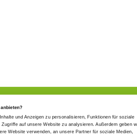
 anbieten?
 Inhalte und Anzeigen zu personalisieren, Funktionen für soziale
Sich etwas Gutes tun
 Zugriffe auf unsere Website zu analysieren. Außerdem geben w
www.kur-in-hessen.de
sere Website verwenden, an unsere Partner für soziale Medien,