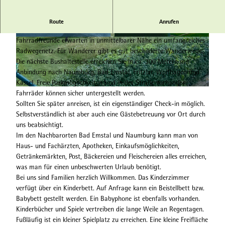
Das Haus liegt im Ortsteil Elbenberg in einer Sackgasse direkt am
Route
Anrufen
Waldrand mit weiten Blicke ins Tal der kleinen Elbe.
Fahrradfreunde erwarten in unmittelbarer Nähe ein umfangreiches
© Lars Binder / Naturpark Habichtswald |
© Lars Binder / Naturpark Habichtswald |
CC-BY
CC-BY
Radwegenetz. Für Wanderer gibt es gut beschilderte Wanderwege.
Die nächste Bushaltestelle erreichen Sie in ca. 300 Metern mit
Anbindung nach Naumburg, Bad Emstal, Fritzlar, Wolfhagen und
Kassel. Freie Parkmöglichkeiten sind in der Straße vorhanden.
© Lars Binder / Naturpark Habichtswald |
CC-BY
Fahrräder können sicher untergestellt werden.
Sollten Sie später anreisen, ist ein eigenständiger Check-in möglich.
Selbstverständlich ist aber auch eine Gästebetreuung vor Ort durch
uns beabsichtigt.
Im den Nachbarorten Bad Emstal und Naumburg kann man von
Haus- und Fachärzten, Apotheken, Einkaufsmöglichkeiten,
Getränkemärkten, Post, Bäckereien und Fleischereien alles erreichen,
was man für einen unbeschwerten Urlaub benötigt.
Bei uns sind Familien herzlich Willkommen. Das Kinderzimmer
verfügt über ein Kinderbett. Auf Anfrage kann ein Beistellbett bzw.
Babybett gestellt werden. Ein Babyphone ist ebenfalls vorhanden.
Kinderbücher und Spiele vertreiben die lange Weile an Regentagen.
Fußläufig ist ein kleiner Spielplatz zu erreichen. Eine kleine Freifläche