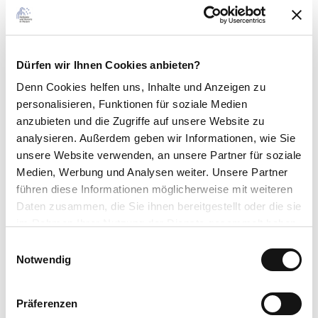
Spielplatz
Kapazität
Dürfen wir Ihnen Cookies anbieten?
Anzahl Betten
3
Denn Cookies helfen uns
, Inhalte und Anzeigen zu
Gesamtzahl der Zimmer
5
personalisieren, Funktionen für soziale Medien
Einzelzimmer
1
anzubieten und die Zugriffe auf unsere Website zu
Doppelzimmer
1
analysieren. Außerdem geben wir Informationen, wie Sie
unsere Website verwenden, an unsere Partner für soziale
Anzahl der Ferienwohnungen
1
Medien, Werbung und Analysen weiter. Unsere Partner
führen diese Informationen möglicherweise mit weiteren
Ausstattung
Daten zusammen, die Sie ihnen bereitgestellt oder die sie
im Rahmen Ihrer Nutzung der Dienste gesammelt haben.
Klimaanlage
E
Datenschutzerklärung
Notwendig
i
Babyhochstuhl
Impressum
n
w
Babybett
Präferenzen
i