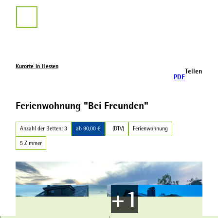
Z
u
Suche
m
I
n
h
a
Kurorte in Hessen
Teilen
l
PDF
t
Ferienwohnung "Bei Freunden"
Anzahl der Betten: 3
ab 90,00 €
(DTV)
Ferienwohnung
5 Zimmer