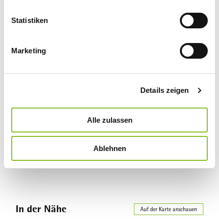
l
Kinderspielzimmer
l
Statistiken
i
Kontaktdaten
g
Marketing
u
n
Ansprechpartner:in
g
Herr Lars Binder
Details zeigen
s
a
Lizenz (Stammdaten)
u
Alle zulassen
s
Touristinformation
w
Ablehnen
a
h
l
In der Nähe
Auf der Karte anschauen