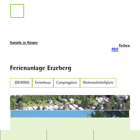
Z
u
Suche
m
I
n
h
a
Kurorte in Hessen
Teilen
l
PDF
t
Ferienanlage Erzeberg
(DEHOGA)
Ferienhaus
Campingplatz
Wohnmobilstellplatz