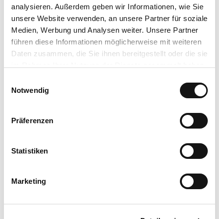
Bar
analysieren. Außerdem geben wir Informationen, wie Sie
unsere Website verwenden, an unsere Partner für soziale
Raucherzimmer
Medien, Werbung und Analysen weiter. Unsere Partner
führen diese Informationen möglicherweise mit weiteren
Babyhochstuhl
Daten zusammen, die Sie ihnen bereitgestellt oder die sie
im Rahmen Ihrer Nutzung der Dienste gesammelt haben.
Babybett
E
Datenschutzerklärung
Notwendig
i
Impressum
Terrasse
n
w
Präferenzen
Kontaktdaten
i
l
l
Statistiken
Ansprechpartner:in
i
g
Oliver Kleffel
Marketing
u
n
g