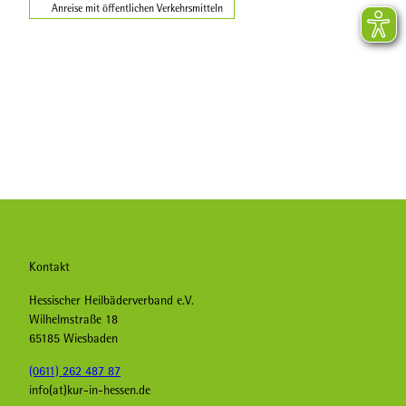
Anreise mit öffentlichen Verkehrsmitteln
Kontakt
Hessischer Heilbäderverband e.V.
Wilhelmstraße 18
65185 Wiesbaden
(0611) 262 487 87
info(at)kur-in-hessen.de