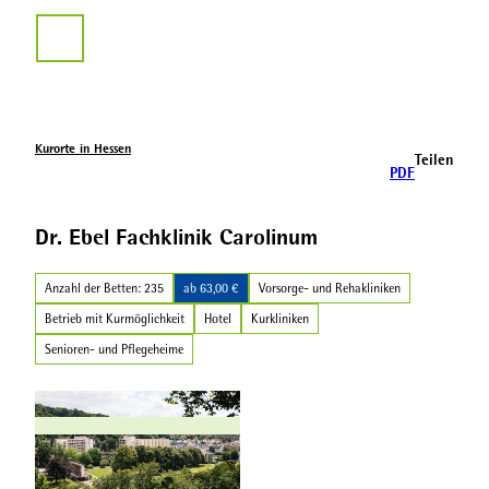
Z
u
Suche
m
I
n
h
a
Kurorte in Hessen
Teilen
l
PDF
t
Dr. Ebel Fachklinik Carolinum
Anzahl der Betten: 235
ab 63,00 €
Vorsorge- und Rehakliniken
Betrieb mit Kurmöglichkeit
Hotel
Kurkliniken
Senioren- und Pflegeheime