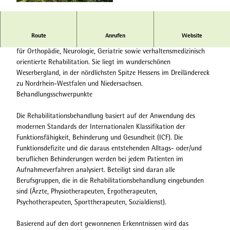
© Dr. Ebel Fachklinik |
CC-BY
Route
Anrufen
Website
Die Dr. Ebel Fachklinik Carolinum ist spezialisiert auf Rehabilitation
für Orthopädie, Neurologie, Geriatrie sowie verhaltensmedizinisch
orientierte Rehabilitation. Sie liegt im wunderschönen
Weserbergland, in der nördlichsten Spitze Hessens im Dreiländereck
zu Nordrhein-Westfalen und Niedersachsen.
Behandlungsschwerpunkte
Die Rehabilitationsbehandlung basiert auf der Anwendung des
modernen Standards der Internationalen Klassifikation der
Funktionsfähigkeit, Behinderung und Gesundheit (ICF). Die
Funktionsdefizite und die daraus entstehenden Alltags- oder/und
beruflichen Behinderungen werden bei jedem Patienten im
Aufnahmeverfahren analysiert. Beteiligt sind daran alle
Berufsgruppen, die in die Rehabilitationsbehandlung eingebunden
sind (Ärzte, Physiotherapeuten, Ergotherapeuten,
Psychotherapeuten, Sporttherapeuten, Sozialdienst).
Basierend auf den dort gewonnenen Erkenntnissen wird das