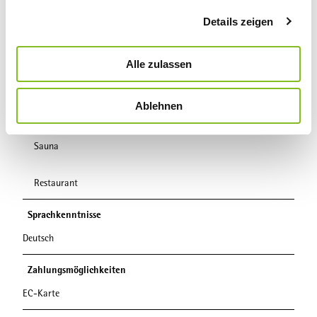
g
Parkplätze
Details zeigen
s
a
Parkplatz
u
Alle zulassen
s
Ausstattung
w
Ablehnen
a
Aufenthaltsraum
h
l
Sauna
Restaurant
Sprachkenntnisse
Deutsch
Zahlungsmöglichkeiten
EC-Karte