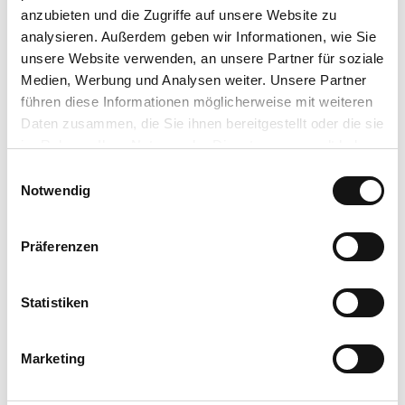
anzubieten und die Zugriffe auf unsere Website zu
analysieren. Außerdem geben wir Informationen, wie Sie
Preisinformationen
unsere Website verwenden, an unsere Partner für soziale
Preis für DZ 63,-€ p.P.
Medien, Werbung und Analysen weiter. Unsere Partner
Freis für EZ 72,-€
führen diese Informationen möglicherweise mit weiteren
Daten zusammen, die Sie ihnen bereitgestellt oder die sie
Zzgl. gültiger Kurtaxe
im Rahmen Ihrer Nutzung der Dienste gesammelt haben.
Allgemeine Informationen
E
Datenschutzerklärung
Notwendig
i
Wellness
Impressum
n
w
Präferenzen
Fitnessraum
i
l
Massage
l
Statistiken
i
Kapazität
g
Marketing
u
Anzahl Betten
235
n