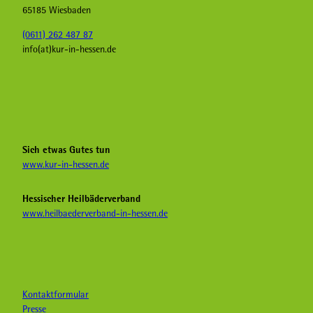
65185 Wiesbaden
(0611) 262 487 87
info(at)kur-in-hessen.de
F
I
Y
a
n
o
c
s
u
e
t
T
b
a
u
Sich etwas Gutes tun
o
g
b
www.kur-in-hessen.de
o
r
e
k
a
H
Hessischer Heilbäderverband
K
m
e
www.heilbaederverband-in-hessen.de
u
K
i
r
u
l
i
r
b
n
i
ä
H
n
d
e
H
e
Kontaktformular
s
e
r
Presse