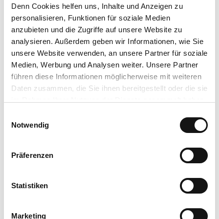
Denn Cookies helfen uns
, Inhalte und Anzeigen zu
personalisieren, Funktionen für soziale Medien
Anreise & Parken
anzubieten und die Zugriffe auf unsere Website zu
Anfahrt
analysieren. Außerdem geben wir Informationen, wie Sie
Mit dem Auto über die B251 nach Willingen (Upland),
unsere Website verwenden, an unsere Partner für soziale
Ortseingang/Ortsausgang Richtung Brilon abbiegen auf die Straße
Medien, Werbung und Analysen weiter. Unsere Partner
"Zur Hoppecke" bis zur Ettelsberg-Seilbahn, Zur Hoppecke 5
führen diese Informationen möglicherweise mit weiteren
Daten zusammen, die Sie ihnen bereitgestellt oder die sie
Parken
im Rahmen Ihrer Nutzung der Dienste gesammelt haben.
Kostenlose Parkplätze an der Talstation der Ettelsberg-Seilbahn, Zur
E
Hoppecke 5, 34508 Willingen (Upland)
Datenschutzerklärung
Notwendig
i
Impressum
n
Öffentliche Verkehrsmittel
w
Präferenzen
i
Bus/Bahn bis Bahnhof Willingen
l
l
Statistiken
Weitere Infos / Links
i
g
www.willingen.de/wandern
Marketing