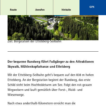
GPX
Route
Anrufen
Website
1:10 h
4,09 km
© Ettelsberg-Seilbahn, David Heise |
© Tourist-Information Willingen, Maik Juleman
112 m
105 m
CC-BY-SA
n |
CC-BY-SA
724 m
834 m
110 m
Start: Bergstation der Ettelsberg-Seilbahn
Ziel: Bergstation der Ettelsberg-Seilbahn
© Skywalk Willingen |
CC-BY-SA
Der bequeme Rundweg führt Fußgänger zu den Attraktionen
Skywalk, Mühlenkopfschanze und Ettelsberg
Mit der Ettelsberg-Seilbahn geht's bequem auf den 838 m hohen
Ettelsberg. An der Bergstation beginnt der Rundweg, das erste
Schild steht beim Hochheideturm am See. Folgt den rot-grauen
Wegweisern und lauft gemütlich über Forst-, Wald- und
Wiesenwege.
Nach etwa anderthalb Kilometern erreicht man die