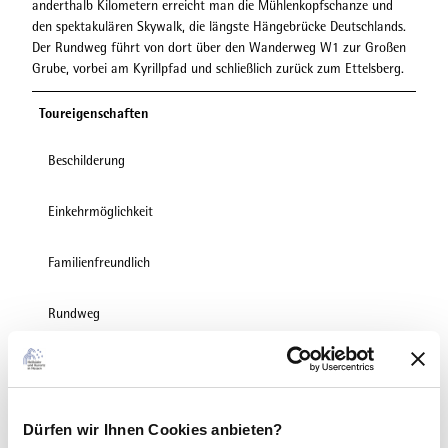
anderthalb Kilometern erreicht man die Mühlenkopfschanze und
den spektakulären Skywalk, die längste Hängebrücke Deutschlands.
Der Rundweg führt von dort über den Wanderweg W1 zur Großen
Grube, vorbei am Kyrillpfad und schließlich zurück zum Ettelsberg.
Toureigenschaften
Beschilderung
Einkehrmöglichkeit
Familienfreundlich
Rundweg
Ausrüstung
Empfohlen werden festes Schuhwerk, wetterangepasste Kleidung,
Rucksackverpflegung und ausreichend Flüssigkeit (Wasser, Tee).
Dürfen wir Ihnen Cookies anbieten?