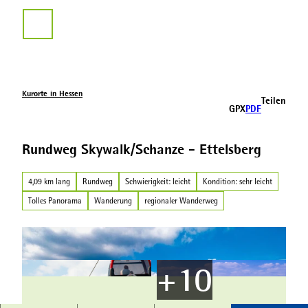
Z
u
Suche
m
I
n
h
a
Kurorte in Hessen
Teilen
l
GPX
PDF
t
Rundweg Skywalk/Schanze - Ettelsberg
4,09 km lang
Rundweg
Schwierigkeit: leicht
Kondition: sehr leicht
Tolles Panorama
Wanderung
regionaler Wanderweg