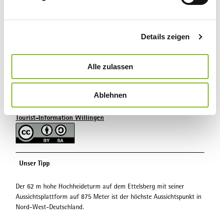
u
n
Autor:in
g
Details zeigen
s
Tourist-Information Willingen
a
u
Organisation
Alle zulassen
s
Tourist-Information Willingen
w
Ablehnen
a
Lizenz (Stammdaten)
h
Tourist-Information Willingen
l
Unser Tipp
Der 62 m hohe Hochheideturm auf dem Ettelsberg mit seiner
Aussichtsplattform auf 875 Meter ist der höchste Aussichtspunkt in
Nord-West-Deutschland.