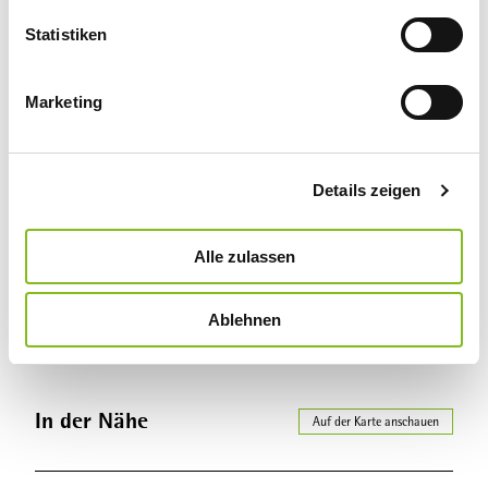
l
Autor:in
l
Statistiken
i
Naturpark Habichtswald
g
Marketing
u
Organisation
n
Regionalmanagement Nordhessen GmbH
g
Details zeigen
s
Lizenz (Stammdaten)
a
Naturpark Habichtswald
u
Alle zulassen
s
w
Ablehnen
a
h
l
In der Nähe
Auf der Karte anschauen