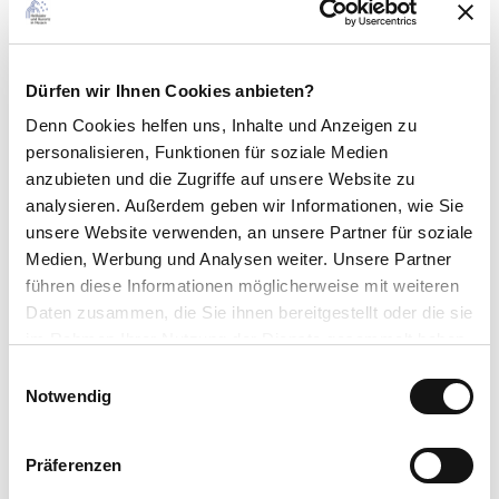
Wegezeichen Nordic
Walking 2 in Naumburg
Toureigenschaften
Dürfen wir Ihnen Cookies anbieten?
Denn Cookies helfen uns
, Inhalte und Anzeigen zu
Rundweg
personalisieren, Funktionen für soziale Medien
anzubieten und die Zugriffe auf unsere Website zu
Ausrüstung
analysieren. Außerdem geben wir Informationen, wie Sie
Walkingschuhe, Nordic Walking Stöcke, Trinkflasche. Stöcke können
unsere Website verwenden, an unsere Partner für soziale
geliehen werden bei: Praxis Vital Sprenger, Untere Str. 2, 34311
Medien, Werbung und Analysen weiter. Unsere Partner
Naumburg, Tel. 05625-922969 Reha Aktiv Zentrum, Bahnhofstraße
führen diese Informationen möglicherweise mit weiteren
52, 34311 Naumburg, Tel. 05625-921767.
Daten zusammen, die Sie ihnen bereitgestellt oder die sie
Anreise & Parken
im Rahmen Ihrer Nutzung der Dienste gesammelt haben.
E
Parken
Datenschutzerklärung
Notwendig
Parkplatz AquArena
i
Impressum
n
Öffentliche Verkehrsmittel
w
www.nvv.de, Linie 152, 153 u.a., Haltestelle Im Tor Naumburg, ca.
Präferenzen
i
300 m zu Fuß