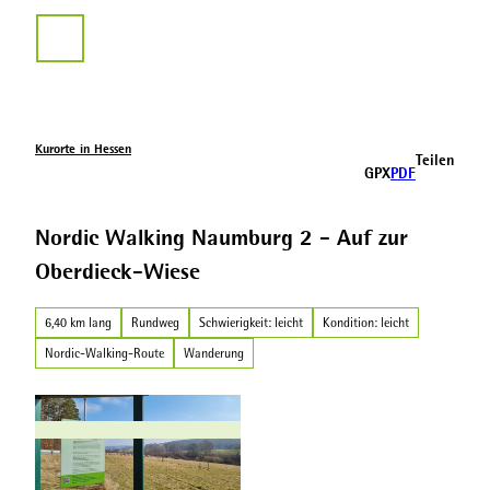
Z
u
Suche
m
I
n
h
a
Kurorte in Hessen
Teilen
l
GPX
PDF
t
Nordic Walking Naumburg 2 - Auf zur
Oberdieck-Wiese
6,40 km lang
Rundweg
Schwierigkeit: leicht
Kondition: leicht
Nordic-Walking-Route
Wanderung