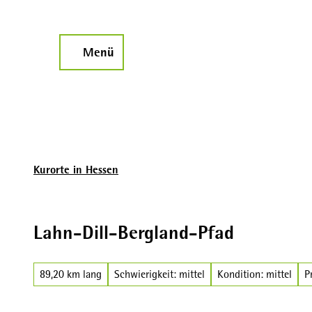
Z
u
m
Menü
Suche
I
n
h
a
l
t
Kurorte in Hessen
Lahn-Dill-Bergland-Pfad
89,20 km lang
Schwierigkeit: mittel
Kondition: mittel
P