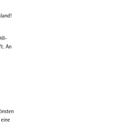
gland!
ill-
ft. An
önsten
 eine