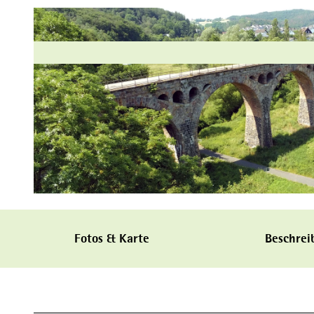
© Hessischer Heilbäderverband, Heiko Rhode |
CC-BY-SA
Fotos & Karte
Beschrei