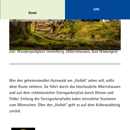
GPX
Route
1:30 h
6,10 km
© Gereon Schoplick, Stadtmarketing Bad Wildu
© Gereon Schoplick, Stadtmarketing Bad Wildu
91 m
91 m
ngen |
CC-BY-SA
ngen
317 m
408 m
91 m
Start: Wanderparkplatz Immelberg, (Albertshausen, Bad Wildungen)
Ziel: Wanderparkplatz Immelberg, (Albertshausen, Bad Wildungen)
© Heinrich Kowalski, Edersee | Deine Region: wild, bunt, gesund.
Wer den geheimnisvollen Hutewald am „Halloh“ sehen will, sollte
diese Route nehmen. Sie führt durch das beschauliche Albertshausen
und auf dem erlebnisreichen Sternguckerpfad durch Wiesen und
Felder. Entlang des Sternguckerpfades laden interaktive Stationen
zum Mitmachen. Über den „Halloh“ geht es auf dem Kellerwaldsteig
zurück.