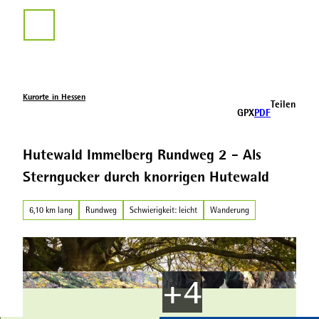
Z
u
Suche
m
I
n
h
a
Kurorte in Hessen
Teilen
l
GPX
PDF
t
Hutewald Immelberg Rundweg 2 - Als
Sterngucker durch knorrigen Hutewald
6,10 km lang
Rundweg
Schwierigkeit: leicht
Wanderung