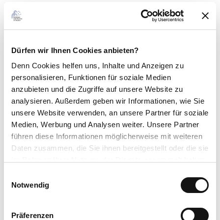
A 44 (Ausfahrt-Nr. 64, Diemelstadt)
A 5/A 7 (Ausfahrt-Nr. 84, Homberg/Efze)
A 49 (Ausfahrt-Nr. 15, Wabern)
und die Bundesstraßen B 253 sowie B 485
Dürfen wir Ihnen Cookies anbieten?
Parken
Denn Cookies helfen uns
, Inhalte und Anzeigen zu
Wanderparkplatz Immelberg.
personalisieren, Funktionen für soziale Medien
anzubieten und die Zugriffe auf unsere Website zu
Die Wanderparkplätze des Naturpark Kellerwald-Edersee sind
analysieren. Außerdem geben wir Informationen, wie Sie
grundsätzlich alle kostenfrei.
unsere Website verwenden, an unsere Partner für soziale
Medien, Werbung und Analysen weiter. Unsere Partner
Öffentliche Verkehrsmittel
führen diese Informationen möglicherweise mit weiteren
Nächstgelegene Bushaltestelle/n:
Bad Wildungen-Albertshausen
Daten zusammen, die Sie ihnen bereitgestellt oder die sie
im Rahmen Ihrer Nutzung der Dienste gesammelt haben.
Linie/n:
512, 521, AST 583.6
E
Alle Verbindungen inkl. AST-Taxi Verbindungen können auf der NVV-
Datenschutzerklärung
Notwendig
i
Fahrplanauskunft
www.nvv.de/fahrplanauskunft
oder über die NVV
Impressum
n
Mobil-App herausgefunden werden.
w
Präferenzen