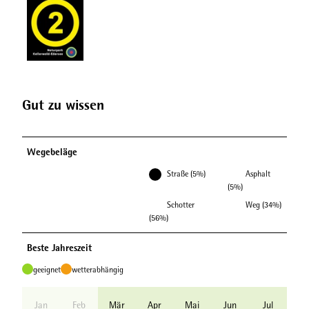
Gut zu wissen
Wegebeläge
Straße (5%)
Asphalt
(5%)
Schotter
Weg (34%)
(56%)
Beste Jahreszeit
geeignet
wetterabhängig
Jan
Feb
Mär
Apr
Mai
Jun
Jul