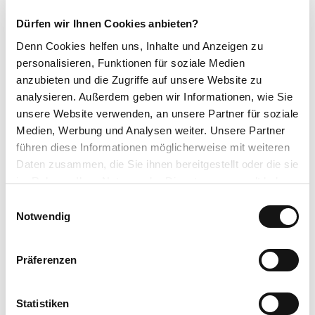
A 5/A 7 (Ausfahrt-Nr. 84, Homberg/Efze)
Dürfen wir Ihnen Cookies anbieten?
A 49 (Ausfahrt-Nr. 15, Wabern)
und die Bundesstraßen B 253 sowie B 485
Denn Cookies helfen uns
, Inhalte und Anzeigen zu
personalisieren, Funktionen für soziale Medien
Parken
anzubieten und die Zugriffe auf unsere Website zu
analysieren. Außerdem geben wir Informationen, wie Sie
Wanderparkplatz Immelberg.
unsere Website verwenden, an unsere Partner für soziale
Die Wanderparkplätze des Naturpark Kellerwald-Edersee sind
Medien, Werbung und Analysen weiter. Unsere Partner
grundsätzlich alle kostenfrei.
führen diese Informationen möglicherweise mit weiteren
Daten zusammen, die Sie ihnen bereitgestellt oder die sie
Öffentliche Verkehrsmittel
im Rahmen Ihrer Nutzung der Dienste gesammelt haben.
Nächstgelegene Bushaltestelle/n:
Bad Wildungen-Albertshausen
E
Datenschutzerklärung
Notwendig
i
Linie/n:
512, 521, AST 583.6
Impressum
n
Alle Verbindungen inkl. AST-Taxi Verbindungen können auf der NVV-
w
Präferenzen
Fahrplanauskunft
www.nvv.de/fahrplanauskunft
oder über die NVV
i
Mobil-App herausgefunden werden.
l
l
Statistiken