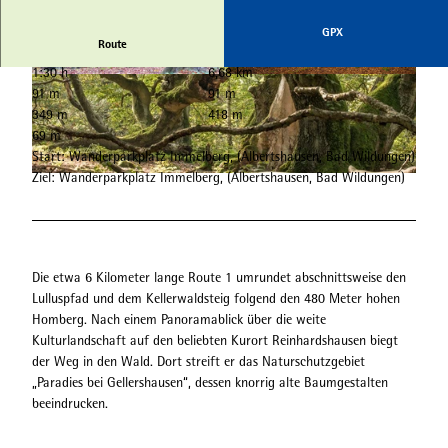
GPX
Route
1:30 h
6,68 km
© Gereon Schoplick, Stadtmarketing Bad Wildu
© Heinrich Kowalski, Edersee | Deine Region: w
91 m
91 m
ngen
ild, bunt, gesund.
349 m
418 m
69 m
Start: Wanderparkplatz Immelberg, (Albertshausen, Bad Wildungen)
Ziel: Wanderparkplatz Immelberg, (Albertshausen, Bad Wildungen)
© Heinrich Kowalski, Edersee | Deine Region: wild, bunt, gesund.
Die etwa 6 Kilometer lange Route 1 umrundet abschnittsweise den
Lulluspfad und dem Kellerwaldsteig folgend den 480 Meter hohen
Homberg. Nach einem Panoramablick über die weite
Kulturlandschaft auf den beliebten Kurort Reinhardshausen biegt
der Weg in den Wald. Dort streift er das Naturschutzgebiet
„Paradies bei Gellershausen“, dessen knorrig alte Baumgestalten
beeindrucken.