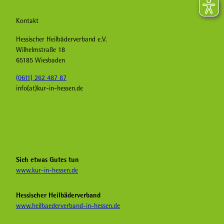
Kontakt
Hessischer Heilbäderverband e.V.
Wilhelmstraße 18
65185 Wiesbaden
(0611) 262 487 87
info(at)kur-in-hessen.de
F
I
Y
a
n
o
c
s
u
e
t
T
b
a
u
Sich etwas Gutes tun
o
g
b
www.kur-in-hessen.de
o
r
e
k
a
H
Hessischer Heilbäderverband
K
m
e
www.heilbaederverband-in-hessen.de
u
K
i
r
u
l