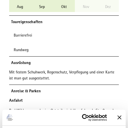
Aug
Sep
Okt
Nov
Dez
Toureigenschaften
Barrierefrei
Rundweg
Ausrüstung
Mit festem Schuhwerk, Regenschutz, Verpflegung und einer Karte
ist man gut ausgestattet.
Anreise & Parken
Anfahrt
Bad Wildungen und seine Ortsteile sind über folgende Straßen sehr
gut zu erreichen:
A 44 (Ausfahrt-Nr. 64, Diemelstadt)