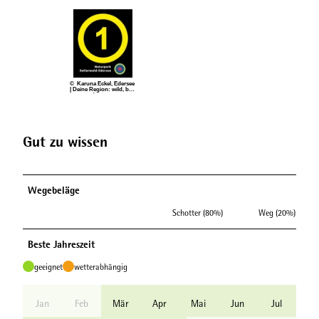
© Karuna Eckel, Edersee
| Deine Region: wild, bun
t, gesund.
Gut zu wissen
Wegebeläge
Schotter (80%)
Weg (20%)
Beste Jahreszeit
geeignet
wetterabhängig
Jan
Feb
Mär
Apr
Mai
Jun
Jul