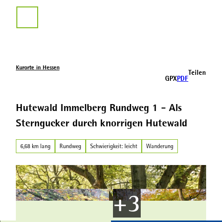
Z
u
Suche
m
I
n
h
a
Kurorte in Hessen
Teilen
l
GPX
PDF
t
Hutewald Immelberg Rundweg 1 - Als
Sterngucker durch knorrigen Hutewald
6,68 km lang
Rundweg
Schwierigkeit: leicht
Wanderung