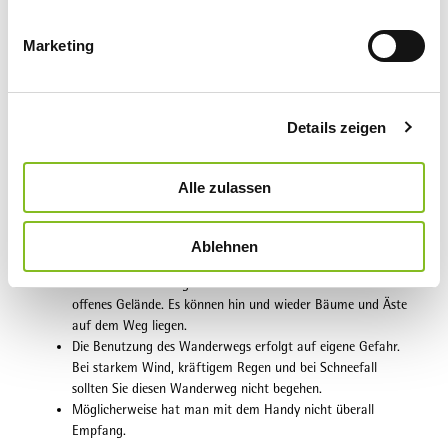
Autor:in
i
g
Edersee | Deine Region: wild, bunt, gesund.
Marketing
u
Organisation
n
g
Edersee | Deine Region: wild, bunt, gesund.
Details zeigen
s
a
Unser Tipp
u
Alle zulassen
Besonders attraktiv ist die Aussicht auf das tiefe Dreisbachtal.
s
w
Sicherheitshinweise
Ablehnen
a
h
Der Rundwanderweg führt unter anderem durch Wälder und
l
offenes Gelände. Es können hin und wieder Bäume und Äste
auf dem Weg liegen.
Die Benutzung des Wanderwegs erfolgt auf eigene Gefahr.
Bei starkem Wind, kräftigem Regen und bei Schneefall
sollten Sie diesen Wanderweg nicht begehen.
Möglicherweise hat man mit dem Handy nicht überall
Empfang.