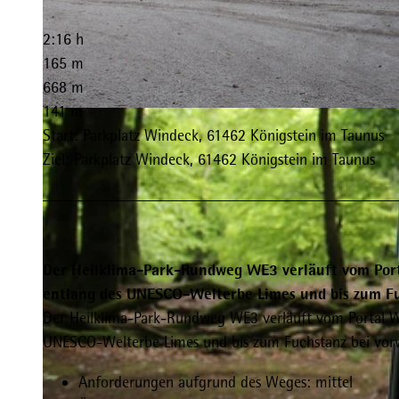
2:16 h
165 m
668 m
141 m
© Taunus Touristik Service e.V. |
CC-BY-SA
Start: Parkplatz Windeck, 61462 Königstein im Taunus
Ziel: Parkplatz Windeck, 61462 Königstein im Taunus
Der Heilklima-Park-Rundweg WE3 verläuft vom Por
entlang des UNESCO-Welterbe Limes und bis zum Fuc
Der Heilklima-Park-Rundweg WE3 verläuft vom Portal 
UNESCO-Welterbe Limes und bis zum Fuchstanz bei vorwi
Anforderungen aufgrund des Weges: mittel