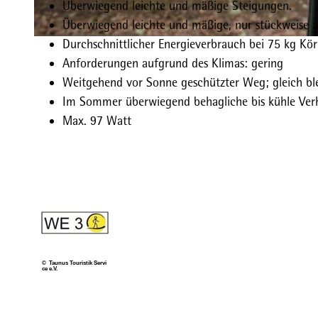
Überwiegend leichte und mäßige Steigungen.
Überwiegend leichte und mäßige, nur stückweise 
Durchschnittlicher Energieverbrauch bei 75 kg Kör
© Taunus Touristik Service e.V.
Anforderungen aufgrund des Klimas: gering
Weitgehend vor Sonne geschützter Weg; gleich ble
Im Sommer überwiegend behagliche bis kühle Verh
Max. 97 Watt
© Taunus Touristik Servi
ce e.V.