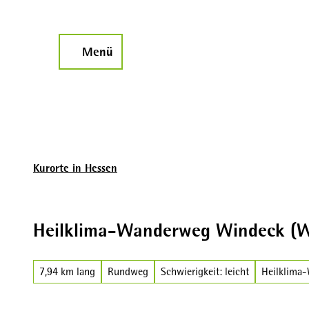
Z
u
m
Menü
Suche
I
n
h
a
l
t
Kurorte in Hessen
Heilklima-Wanderweg Windeck (
7,94 km lang
Rundweg
Schwierigkeit: leicht
Heilklima