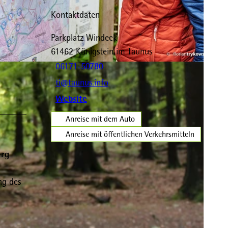
Kontaktdaten
Parkplatz Windeck
61462
Königstein im Taunus
06171-50780
ti@taunus.info
Website
Anreise mit dem Auto
Anreise mit öffentlichen Verkehrsmitteln
erg
ng des