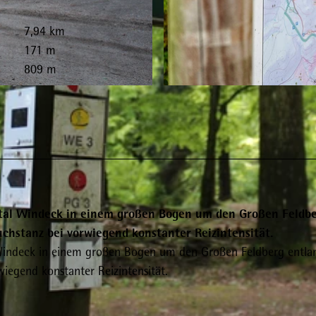
7,94 km
171 m
809 m
© Florian Trykowski |
CC-BY-SA
tal Windeck in einem großen Bogen um den Großen Feldb
hstanz bei vorwiegend konstanter Reizintensität.
Windeck in einem großen Bogen um den Großen Feldberg entla
egend konstanter Reizintensität.