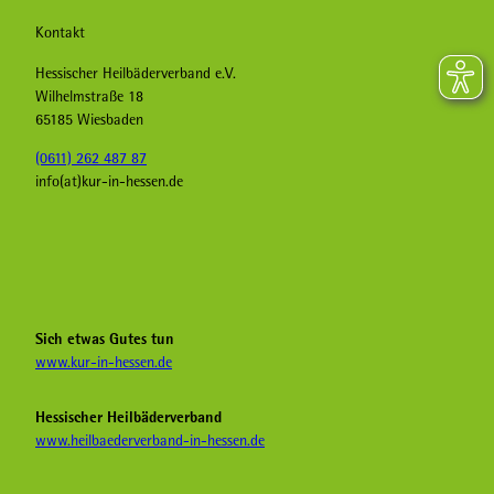
Kontakt
Hessischer Heilbäderverband e.V.
Wilhelmstraße 18
65185 Wiesbaden
(0611) 262 487 87
info(at)kur-in-hessen.de
F
I
Y
a
n
o
c
s
u
e
t
T
b
a
u
Sich etwas Gutes tun
o
g
b
www.kur-in-hessen.de
o
r
e
k
a
H
Hessischer Heilbäderverband
K
m
e
www.heilbaederverband-in-hessen.de
u
K
i
r
u
l
i
r
b