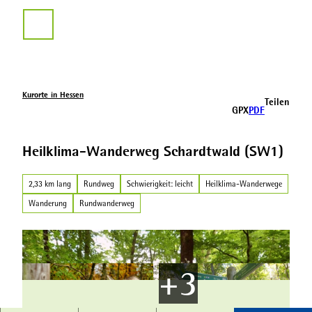
Z
u
Suche
m
I
n
h
a
Kurorte in Hessen
Teilen
l
GPX
PDF
t
Heilklima-Wanderweg Schardtwald (SW1)
2,33 km lang
Rundweg
Schwierigkeit: leicht
Heilklima-Wanderwege
Wanderung
Rundwanderweg