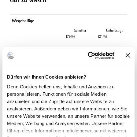
Gut zu wissen
Wegebeläge
Schotter
Unbefestigt
(79%)
(21%)
Beste Jahreszeit
geeignet
wetterabhängig
Jan
Feb
Mär
Apr
Mai
Jun
Jul
Dürfen wir Ihnen Cookies anbieten?
Denn Cookies helfen uns
, Inhalte und Anzeigen zu
Aug
Sep
Okt
Nov
Dez
personalisieren, Funktionen für soziale Medien
anzubieten und die Zugriffe auf unsere Website zu
Toureigenschaften
analysieren. Außerdem geben wir Informationen, wie Sie
unsere Website verwenden, an unsere Partner für soziale
Kulturell interessant
Medien, Werbung und Analysen weiter. Unsere Partner
führen diese Informationen möglicherweise mit weiteren
Rundweg