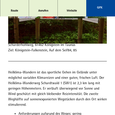
GPX
Route
Anrufen
Website
0:41 h
2,33 km
© Florian Trykowski |
CC-BY-SA
© Christian Bandy
59 m
58 m
471 m
529 m
58 m
Start: Heilklima-Portal am Waldparkplatz Schardtwald, Ende
Scharderhohlweg, 61462 Königstein im Taunus
© Christian Bandy
Ziel: Königstein-Falkenstein, Auf dem Seif84, 85
Heilklima-Wandern ist das sportliche Gehen im Gelände unter
möglichst variablen Klimareizen und einer guten, frischen Luft. Der
Heilklima-Wanderweg Schardtwald 1 (SW1) ist 2,3 km lang mit
geringen Höhenmetern. Er verläuft überwiegend vor Sonne und
Wind geschützt mit gleich bleibender Reizintensität. Die zweite
Weghälfte auf sonnenexponierten Wegstücken durch den Ort wirken
stimulierend.
Anforderungen aufgrund des Weges: gering