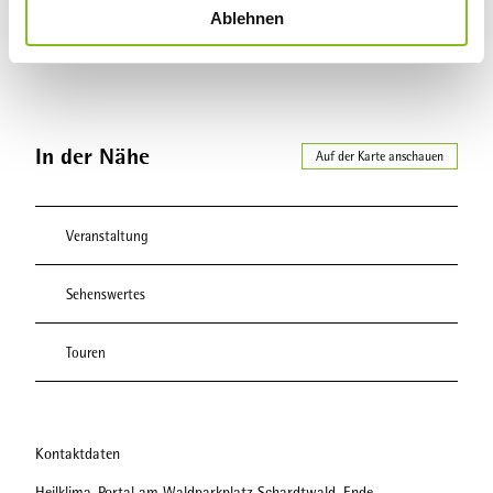
Ablehnen
a
h
l
In der Nähe
Auf der Karte anschauen
Veranstaltung
Sehenswertes
Touren
Kontaktdaten
Heilklima-Portal am Waldparkplatz Schardtwald, Ende