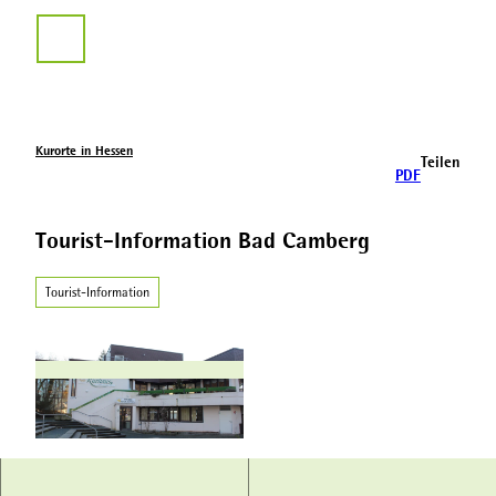
Z
u
Suche
m
I
n
h
a
Kurorte in Hessen
Teilen
l
PDF
t
Tourist-Information Bad Camberg
Tourist-Information
© Taunus Touristik Service e.V. |
CC-BY-SA