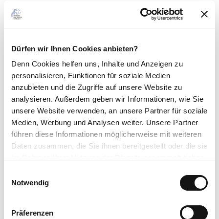
Kontaktdaten
Ansprechpartner:in
Dürfen wir Ihnen Cookies anbieten?
Stadt Bad Camberg
Denn Cookies helfen uns
, Inhalte und Anzeigen zu
personalisieren, Funktionen für soziale Medien
Lizenz (Stammdaten)
anzubieten und die Zugriffe auf unsere Website zu
Taunus Touristik Service e.V.
analysieren. Außerdem geben wir Informationen, wie Sie
unsere Website verwenden, an unsere Partner für soziale
Medien, Werbung und Analysen weiter. Unsere Partner
führen diese Informationen möglicherweise mit weiteren
Daten zusammen, die Sie ihnen bereitgestellt oder die sie
im Rahmen Ihrer Nutzung der Dienste gesammelt haben.
E
In der Nähe
Datenschutzerklärung
Auf der Karte anschauen
Notwendig
i
Impressum
n
w
Präferenzen
Veranstaltung