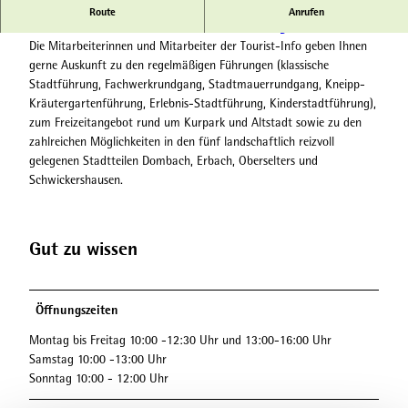
In Sichtweite der Fachwerkkulisse des Amthofs befindet sich die
Route
Anrufen
Tourist-Info im Kurhaus der
Stadt Bad Camberg
.
Die Mitarbeiterinnen und Mitarbeiter der Tourist-Info geben Ihnen
gerne Auskunft zu den regelmäßigen Führungen (klassische
Stadtführung, Fachwerkrundgang, Stadtmauerrundgang, Kneipp-
Kräutergartenführung, Erlebnis-Stadtführung, Kinderstadtführung),
zum Freizeitangebot rund um Kurpark und Altstadt sowie zu den
zahlreichen Möglichkeiten in den fünf landschaftlich reizvoll
gelegenen Stadtteilen Dombach, Erbach, Oberselters und
Schwickershausen.
Gut zu wissen
Öffnungszeiten
Montag bis Freitag 10:00 -12:30 Uhr und 13:00-16:00 Uhr
Samstag 10:00 -13:00 Uhr
Sonntag 10:00 - 12:00 Uhr