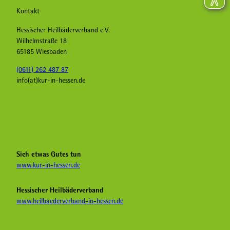
Kontakt
Hessischer Heilbäderverband e.V.
Wilhelmstraße 18
65185 Wiesbaden
(0611) 262 487 87
info(at)kur-in-hessen.de
F
I
Y
a
n
o
c
s
u
e
t
T
b
a
u
Sich etwas Gutes tun
o
g
b
www.kur-in-hessen.de
o
r
e
k
a
H
Hessischer Heilbäderverband
K
m
e
www.heilbaederverband-in-hessen.de
u
K
i
r
u
l
i
r
b