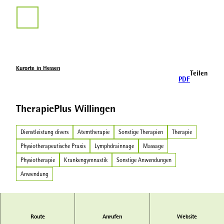
Z
u
Suche
m
I
n
h
a
Kurorte in Hessen
Teilen
l
PDF
t
TherapiePlus Willingen
Dienstleistung divers
Atemtherapie
Sonstige Therapien
Therapie
Physiotherapeutische Praxis
Lymphdrainnage
Massage
Physiotherapie
Krankengymnastik
Sonstige Anwendungen
Anwendung
Route
Anrufen
Website
Das Plus für Sie und Ihren Körper!