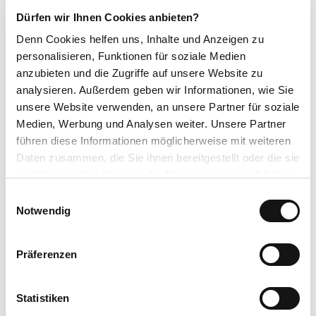
Dürfen wir Ihnen Cookies anbieten?
Sonstige Ausstattung/Einrichtung
Denn Cookies helfen uns
, Inhalte und Anzeigen zu
WC-Anlage
personalisieren, Funktionen für soziale Medien
anzubieten und die Zugriffe auf unsere Website zu
Barrierefreies WC
analysieren. Außerdem geben wir Informationen, wie Sie
unsere Website verwenden, an unsere Partner für soziale
Medien, Werbung und Analysen weiter. Unsere Partner
Barrierefreier Zugang
führen diese Informationen möglicherweise mit weiteren
Zahlungsmöglichkeiten
Daten zusammen, die Sie ihnen bereitgestellt oder die sie
im Rahmen Ihrer Nutzung der Dienste gesammelt haben.
Barzahlung, EC-Karte, Überweisung
E
Datenschutzerklärung
Notwendig
Anreise & Parken
i
Impressum
n
Mit dem Auto über die B251
w
ÖPNV: Bus/Bahn bis Bahnhof Willingen, weiter mit Bus oder
Präferenzen
i
Anrufsammeltaxi (diverse Haltestellen in allen Ortsteilen)
https://www.willingen.de/anreise
l
l
Statistiken
Weitere Infos
i