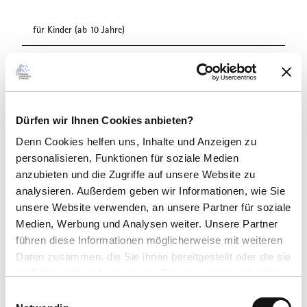
für Kinder (ab 10 Jahre)
Fremdsprachen
Deutsch, Englisch
Sonstige Ausstattung/Einrichtung
Dürfen wir Ihnen Cookies anbieten?
Denn Cookies helfen uns
, Inhalte und Anzeigen zu
Barrierefreies WC
personalisieren, Funktionen für soziale Medien
anzubieten und die Zugriffe auf unsere Website zu
Barrierefreier Zugang
analysieren. Außerdem geben wir Informationen, wie Sie
unsere Website verwenden, an unsere Partner für soziale
Zahlungsmöglichkeiten
Medien, Werbung und Analysen weiter. Unsere Partner
Eintritt frei
führen diese Informationen möglicherweise mit weiteren
Daten zusammen, die Sie ihnen bereitgestellt oder die sie
Anreise & Parken
im Rahmen Ihrer Nutzung der Dienste gesammelt haben.
Mit dem Auto über die B251
E
ÖPNV: Bus/Bahn bis Bahnhof Willingen, weiter mit Bus oder
Datenschutzerklärung