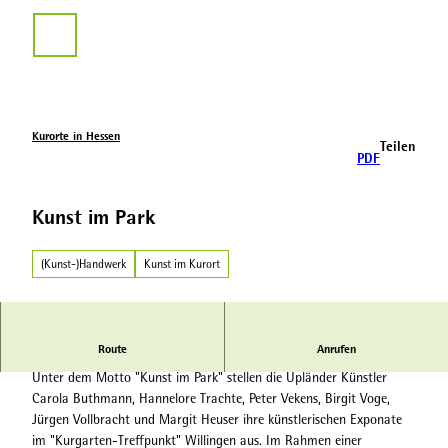
Z
u
Suche
m
I
n
h
a
Kurorte in Hessen
Teilen
l
PDF
t
Kunst im Park
(Kunst-)Handwerk
Kunst im Kurort
Route
Anrufen
Kunst-Galerie im Willinger Kurgarten-Treffpunkt
Unter dem Motto "Kunst im Park" stellen die Upländer Künstler
Carola Buthmann, Hannelore Trachte, Peter Vekens, Birgit Voge,
Jürgen Vollbracht und Margit Heuser ihre künstlerischen Exponate
im "Kurgarten-Treffpunkt" Willingen aus. Im Rahmen einer