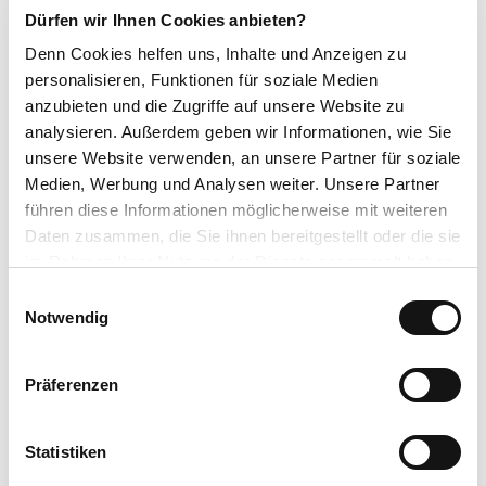
Dürfen wir Ihnen Cookies anbieten?
p
Kontaktdaten
g
Denn Cookies helfen uns
, Inhalte und Anzeigen zu
Kunst: Projekt e.V.
personalisieren, Funktionen für soziale Medien
anzubieten und die Zugriffe auf unsere Website zu
Ansprechpartner:in
analysieren. Außerdem geben wir Informationen, wie Sie
Kunst:Projekt Nidda Bad Salzhausen
unsere Website verwenden, an unsere Partner für soziale
Medien, Werbung und Analysen weiter. Unsere Partner
führen diese Informationen möglicherweise mit weiteren
Daten zusammen, die Sie ihnen bereitgestellt oder die sie
im Rahmen Ihrer Nutzung der Dienste gesammelt haben.
In der Nähe
Auf der Karte anschauen
E
Datenschutzerklärung
Notwendig
i
Impressum
n
Veranstaltung
w
Präferenzen
i
Sehenswertes
l
l
Statistiken
Touren
i