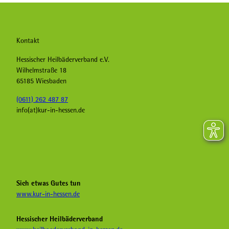
Kontakt
Hessischer Heilbäderverband e.V.
Wilhelmstraße 18
65185 Wiesbaden
(0611) 262 487 87
info(at)kur-in-hessen.de
F
I
Y
a
n
o
c
s
u
e
t
T
b
a
u
Sich etwas Gutes tun
o
g
b
www.kur-in-hessen.de
o
r
e
k
a
H
Hessischer Heilbäderverband
K
m
e