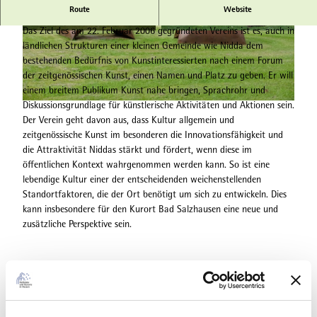
Skulpturenpark Bad Salzhausen
Route
Website
Das Ziel des am 22. Februar 2006 gegründeten Vereins ist es, auch in
S
© Heiko Rhode |
CC-BY-NC-SA
ländlichen Strukturen einer kleinen Gemeinde wie Nidda dem
k
bestehenden Bedürfnis von Kunstinteressierten nach einem Forum
u
der zeitgenössischen Kunst, einen Namen und Platz zu geben. Er will
l
einem breitem Publikum Kunst nahe bringen, Sprachrohr und
p
Diskussionsgrundlage für künstlerische Aktivitäten und Aktionen sein.
S
t
Der Verein geht davon aus, dass Kultur allgemein und
c
u
zeitgenössische Kunst im besonderen die Innovationsfähigkeit und
h
r
die Attraktivität Niddas stärkt und fördert, wenn diese im
w
i
öffentlichen Kontext wahrgenommen werden kann. So ist eine
i
m
lebendige Kultur einer der entscheidenden weichenstellenden
m
P
Standortfaktoren, die der Ort benötigt um sich zu entwickeln. Dies
m
a
kann insbesondere für den Kurort Bad Salzhausen eine neue und
f
r
zusätzliche Perspektive sein.
l
k
ü
g
e
Gut zu wissen
l
.
j