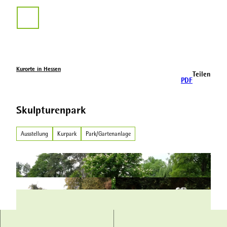
Z
u
Suche
m
I
n
h
a
Kurorte in Hessen
Teilen
l
PDF
t
Skulpturenpark
Ausstellung
Kurpark
Park/Gartenanlage