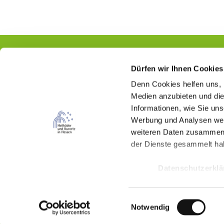
Dürfen wir Ihnen Cookies
Denn Cookies helfen uns
,
Kontakt
Medien anzubieten und die
Informationen, wie Sie un
Hessischer Heilbäderverband e.V.
Werbung und Analysen weit
Wilhelmstraße 18
weiteren Daten zusammen, 
65185 Wiesbaden
der Dienste gesammelt ha
(0611) 262 487 87
Datenschutzerkl
info(at)kur-in-hessen.de
E
Notwendig
F
I
Y
i