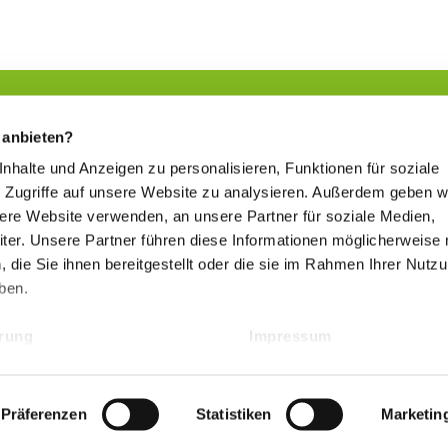
 anbieten?
 Inhalte und Anzeigen zu personalisieren, Funktionen für soziale
Sich etwas Gutes tun
 Zugriffe auf unsere Website zu analysieren. Außerdem geben w
www.kur-in-hessen.de
sere Website verwenden, an unsere Partner für soziale Medien,
er. Unsere Partner führen diese Informationen möglicherweise 
die Sie ihnen bereitgestellt oder die sie im Rahmen Ihrer Nutz
Hessischer Heilbäderverband
ben.
www.heilbaederverband-in-hessen.de
ärung
Impressum
Präferenzen
Statistiken
Marketin