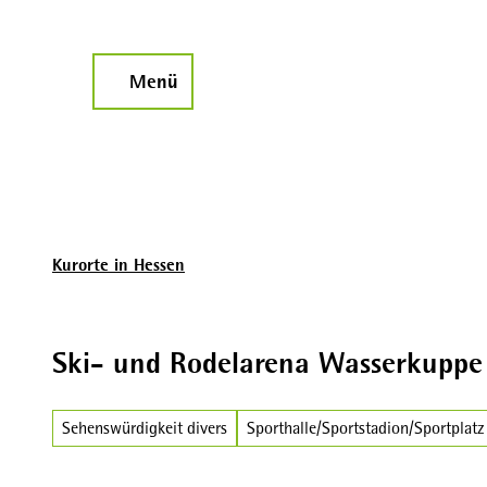
Z
u
m
Menü
Suche
I
n
h
a
l
t
Kurorte in Hessen
Ski- und Rodelarena Wasserkuppe
Sehenswürdigkeit divers
Sporthalle/Sportstadion/Sportplatz