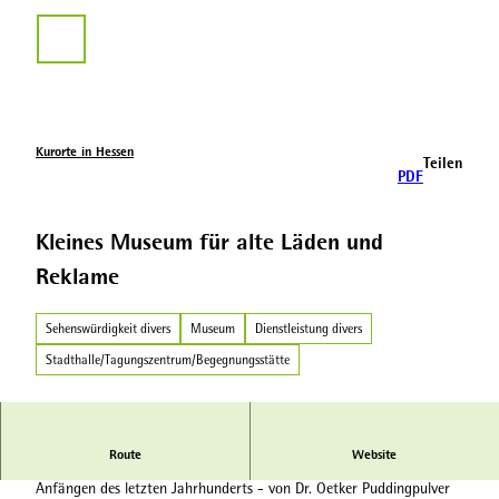
Z
u
Suche
m
I
n
h
a
Kurorte in Hessen
Teilen
l
PDF
t
Kleines Museum für alte Läden und
Reklame
Sehenswürdigkeit divers
Museum
Dienstleistung divers
Stadthalle/Tagungszentrum/Begegnungsstätte
Route
Website
Das Museumslädchen von Peter Heiß zeigt originale Waren von den
Anfängen des letzten Jahrhunderts - von Dr. Oetker Puddingpulver