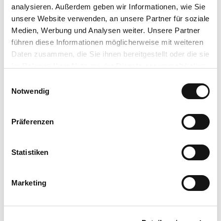
analysieren. Außerdem geben wir Informationen, wie Sie
unsere Website verwenden, an unsere Partner für soziale
Medien, Werbung und Analysen weiter. Unsere Partner
führen diese Informationen möglicherweise mit weiteren
In der Nähe
Auf der Karte anschauen
Daten zusammen, die Sie ihnen bereitgestellt oder die sie
im Rahmen Ihrer Nutzung der Dienste gesammelt haben.
E
Sehenswertes
Datenschutzerklärung
Notwendig
i
Impressum
n
w
Präferenzen
i
Kontaktdaten
l
Schulstraße 38
l
Statistiken
64689
Grasellenbach
i
Website
g
Marketing
u
Anreise mit dem Auto
n
Anreise mit öffentlichen Verkehrsmitteln
g