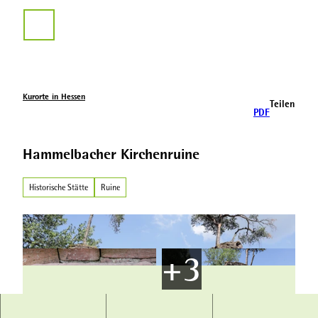
Z
u
Suche
m
I
n
h
a
Kurorte in Hessen
Teilen
l
PDF
t
Hammelbacher Kirchenruine
Historische Stätte
Ruine