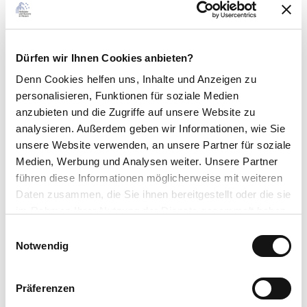
Schulstraße
auf einer Anhöhe in der alten Ortsmitte im Bereich des Friedhofs
Kontaktdaten
Dürfen wir Ihnen Cookies anbieten?
Tourist-Information
Denn Cookies helfen uns
, Inhalte und Anzeigen zu
personalisieren, Funktionen für soziale Medien
Lizenz (Stammdaten)
anzubieten und die Zugriffe auf unsere Website zu
analysieren. Außerdem geben wir Informationen, wie Sie
Hessischer Heilbäderverband e.V.
unsere Website verwenden, an unsere Partner für soziale
Medien, Werbung und Analysen weiter. Unsere Partner
führen diese Informationen möglicherweise mit weiteren
Daten zusammen, die Sie ihnen bereitgestellt oder die sie
im Rahmen Ihrer Nutzung der Dienste gesammelt haben.
E
Datenschutzerklärung
In der Nähe
Notwendig
i
Auf der Karte anschauen
Impressum
n
w
Präferenzen
i
Sehenswertes