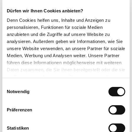
Eintrittspreise:
Erwachsene: 1,50 €
Dürfen wir Ihnen Cookies anbieten?
Erwachsene mit Kurkarte: 1,00 €
Denn Cookies helfen uns
, Inhalte und Anzeigen zu
Schüler: 0,50 €
personalisieren, Funktionen für soziale Medien
Gruppen ab 7 Personen: 1,00 €
anzubieten und die Zugriffe auf unsere Website zu
Auskunft/Führung:
analysieren. Außerdem geben wir Informationen, wie Sie
unsere Website verwenden, an unsere Partner für soziale
Heimatmuseum Neukirchen, Frau Richardt Tel. +49 (0) 6694 1506
Medien, Werbung und Analysen weiter. Unsere Partner
Zufahrt:
führen diese Informationen möglicherweise mit weiteren
Daten zusammen, die Sie ihnen bereitgestellt oder die sie
Marktplatz 5 und 6
im Rahmen Ihrer Nutzung der Dienste gesammelt haben.
Website:
https://www.neukirchen.de/frei...
E
Datenschutzerklärung
Notwendig
i
Impressum
n
Gut zu wissen
w
Präferenzen
i
l
Kontaktdaten
l
Statistiken