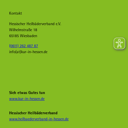
Kontakt
Hessischer Heilbäderverband e.V.
Wilhelmstraße 18
65185 Wiesbaden
(0611) 262 487 87
info(at)kur-in-hessen.de
F
I
Y
a
n
o
c
s
u
e
t
T
b
a
u
Sich etwas Gutes tun
o
g
b
www.kur-in-hessen.de
o
r
e
k
a
H
Hessischer Heilbäderverband
K
m
e
www.heilbaederverband-in-hessen.de
u
K
i
r
u
l