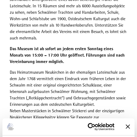
Lateinschule. In 15 Räumen sind mehr als 6000 Ausstellungsobjekte
zu sehen, neben Schwälmer Trachten und Handarbeiten, Schule,
Wohn-und Schlafstube um 1900, Ostdeutschem Kulturgut auch die
Werkstätten von mehr als 10 Handwerksberufen. Unterstützen Sie
die ehrenamtliche Arbeit des Vereins mit einem Besuch, es lohnt sich
auch mehrmals.
Das Museum ist ab sofort an jedem ersten Sonntag eines
Monats von 15:00 – 17:00 Uhr geöffnet. Führungen sind nach
Vereinbarung immer möglich.
Das Heimatmuseum Neukirchen in der ehemaligen Lateinschule aus
dem Jahr 1768 vermittelt einen Eindruck vom früheren Leben in der
Schwalm mit einer original eingerichteten Schulklasse, einer
lebensnah aufgebauten Schwälmer Wohnung, mit Schwälmer
Trachten („Rotkäppchentracht“) und Gebrauchsgegenständen sowie
Erinnerungen aus dem ostdeutschen Kulturgebiet.
Neben Musterstücken in Schwälmer Stickerei und der einzigartigen
Neukirchener Klöppelspitze können Sie Exponate zur
Stadtgeschichte und aus der Frühgeschichte entdecken, außerdem
Werkstätten von Küfer, Steinmetz, Gerber, Schmied u.a.