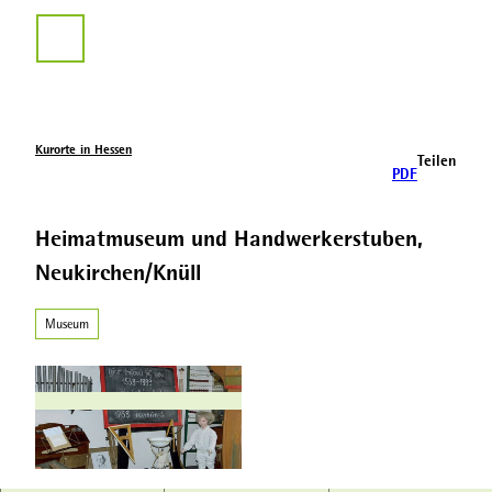
Z
u
Suche
m
I
n
h
a
Kurorte in Hessen
Teilen
l
PDF
t
Heimatmuseum und Handwerkerstuben,
Neukirchen/Knüll
Museum
N