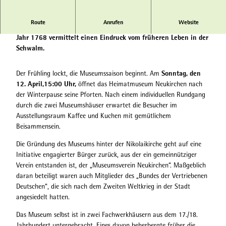
e
u
Route
Anrufen
Website
k
Das Heimatmuseum in der ehemaligen Lateinschule aus dem
i
Jahr 1768 vermittelt einen Eindruck vom früheren Leben in der
r
Schwalm.
c
h
Sonntag, den
Der Frühling lockt, die Museumssaison beginnt. Am
e
12. April,
15:00 Uhr,
öffnet das Heimatmuseum Neukirchen nach
n
der Winterpause seine Pforten. Nach einem individuellen Rundgang
durch die zwei Museumshäuser erwartet die Besucher im
Ausstellungsraum Kaffee und Kuchen mit gemütlichem
Beisammensein.
Die Gründung des Museums hinter der Nikolaikirche geht auf eine
Initiative engagierter Bürger zurück, aus der ein gemeinnütziger
Verein entstanden ist, der „Museumsverein Neukirchen“. Maßgeblich
daran beteiligt waren auch Mitglieder des „Bundes der Vertriebenen
Deutschen“, die sich nach dem Zweiten Weltkrieg in der Stadt
angesiedelt hatten.
Das Museum selbst ist in zwei Fachwerkhäusern aus dem 17./18.
Jahrhundert untergebracht. Eines davon beherbergte früher die