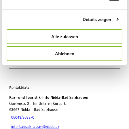
n
In der Nähe
Auf der Karte anschauen
g
Details zeigen
s
a
Veranstaltung
u
Alle zulassen
s
Sehenswertes
w
Ablehnen
a
h
Touren
l
Kontaktdaten
Kur- und Touristik-Info Nidda-Bad Salzhausen
Quellenstr. 2 - Im Unteren Kurpark
63667
Nidda
- Bad Salzhausen
06043/9633-0
info-badsalzhausen@nidda.de