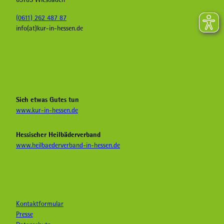
(0611) 262 487 87
info(at)kur-in-hessen.de
F
I
Y
a
n
o
c
s
u
e
t
T
b
a
u
Sich etwas Gutes tun
o
g
b
www.kur-in-hessen.de
o
r
e
k
a
H
Hessischer Heilbäderverband
K
m
e
www.heilbaederverband-in-hessen.de
u
K
i
r
u
l
i
r
b
n
i
ä
H
n
d
e
H
e
Kontaktformular
s
e
r
Presse
s
s
&