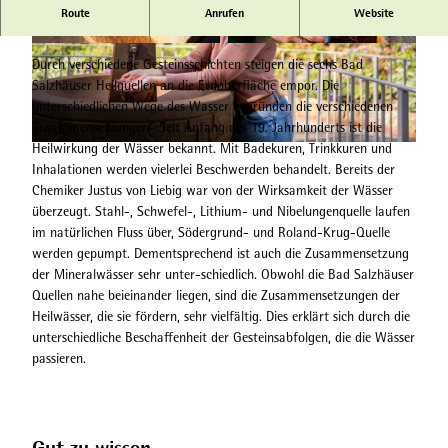
Bad Salzhäuser Heilwasser - natürlich heilen mit dem Schatz
Route
Anrufen
Website
aus der Tiefe
© Thomas Linz
© Dominik Bingel
Durch verschiedene Gesteinsschichten steigen die sechs Bad
Salzhäuser Heilquellen an die Erdoberfläche empor. Die
unterschiedlichen Wege des Wasser begründen die verschiedenen
Zusammensetzungen- Seit Anfang des 19. Jahrhunderts ist die
Heilwirkung der Wässer bekannt. Mit Badekuren, Trinkkuren und
© Dominik Bingel
Inhalationen werden vielerlei Beschwerden behandelt. Bereits der
Chemiker Justus von Liebig war von der Wirksamkeit der Wässer
überzeugt. Stahl-, Schwefel-, Lithium- und Nibelungenquelle laufen
im natürlichen Fluss über, Södergrund- und Roland-Krug-Quelle
werden gepumpt. Dementsprechend ist auch die Zusammensetzung
der Mineralwässer sehr unter-schiedlich. Obwohl die Bad Salzhäuser
Quellen nahe beieinander liegen, sind die Zusammensetzungen der
Heilwässer, die sie fördern, sehr vielfältig. Dies erklärt sich durch die
unterschiedliche Beschaffenheit der Gesteinsabfolgen, die die Wässer
passieren.