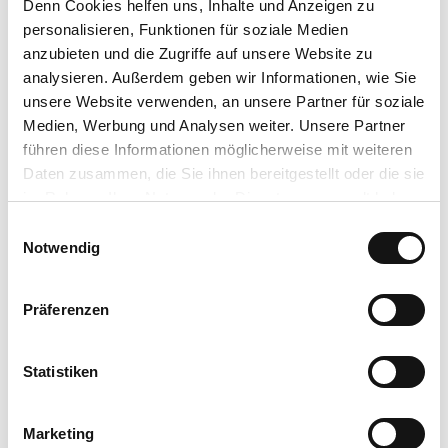
Denn Cookies helfen uns
, Inhalte und Anzeigen zu
Kinderwagentauglich
personalisieren, Funktionen für soziale Medien
anzubieten und die Zugriffe auf unsere Website zu
Sonstige Ausstattung/Einrichtung
analysieren. Außerdem geben wir Informationen, wie Sie
unsere Website verwenden, an unsere Partner für soziale
Barrierefreier Zugang
Medien, Werbung und Analysen weiter. Unsere Partner
führen diese Informationen möglicherweise mit weiteren
Anreise & Parken
Daten zusammen, die Sie ihnen bereitgestellt oder die sie
https://www.bad-salzhausen.de/ankommen/kur-und-touristik-
im Rahmen Ihrer Nutzung der Dienste gesammelt haben.
info/anreise-parken-bad-salzhausen/
E
Datenschutzerklärung
Notwendig
Kontaktdaten
i
Impressum
n
Kur- und Touristik-Info Nidda-Bad Salzhausen
w
Präferenzen
i
Ansprechpartner:in
l
Kur- und Touristik-Info Bad Salzhausen
l
Statistiken
i
g
Marketing
u