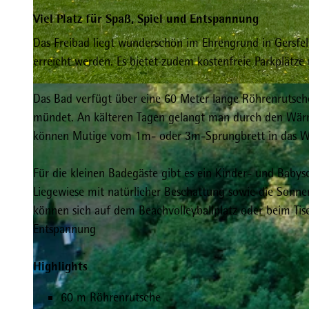
Viel Platz für Spaß, Spiel und Entspannung
Das Freibad liegt wunderschön im Ehrengrund in Gersfe
erreicht werden. Es bietet zudem kostenfreie Parkplätze u
© Tourist-Information Gersfeld
Das Bad verfügt über eine 60 Meter lange Röhrenrutsch
mündet. An kälteren Tagen gelangt man durch den Wä
können Mutige vom 1m- oder 3m-Sprungbrett in das Wa
Für die kleinen Badegäste gibt es ein Kinder- und Baby
Liegewiese mit natürlicher Beschattung sowie die Sonnen
können sich auf dem Beachvolleyballplatz oder beim Tisc
Entspannung
Highlights
60 m Röhrenrutsche