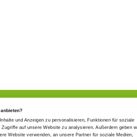
 anbieten?
 Inhalte und Anzeigen zu personalisieren, Funktionen für soziale
Sich etwas Gutes tun
 Zugriffe auf unsere Website zu analysieren. Außerdem geben w
www.kur-in-hessen.de
sere Website verwenden, an unsere Partner für soziale Medien,