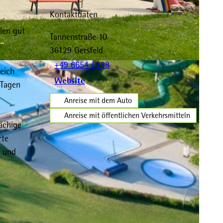
Kontaktdaten
len gut
Tannenstraße 10
36129
Gersfeld
+49 6654 / 388
eich
Website
 Tagen
Anreise mit dem Auto
Anreise mit öffentlichen Verkehrsmitteln
ächige
rte
l und