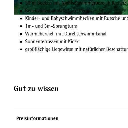
50 m Becken mit Nichtschwimmerbereich (beheizt
Beachvolleyballplatz / Tischtennis
Kinder- und Babyschwimmbecken mit Rutsche un
© Tourist-Information Gersfeld
1m- und 3m-Sprungturm
Wärmebereich mit Durchschwimmkanal
Sonnenterrassen mit Kiosk
großflächige Liegewiese mit natürlicher Beschattu
Gut zu wissen
Preisinformationen