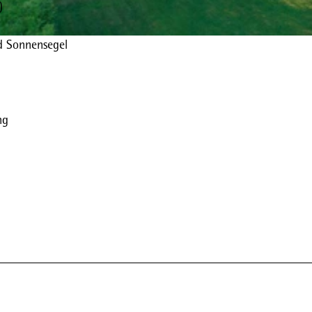
)
d Sonnensegel
ng