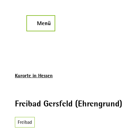
Z
u
m
Menü
Suche
I
n
h
a
l
t
Kurorte in Hessen
Freibad Gersfeld (Ehrengrund)
Freibad