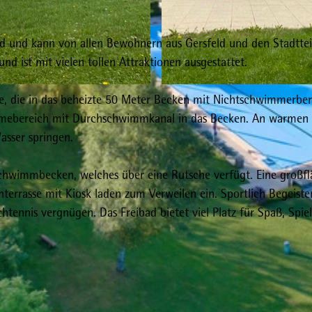
ld und kann von allen Bewohnern aus Gersfeld und den Stadttei
nd ist mit vielen tollen Attraktionen ausgestattet.
© Tourist-Information Gersfeld
e, die in das beheizte 50 Meter Becken mit Nichtschwimmerber
rmebereich mit Durchschwimmkanal in das Becken. An warmen
sser springen.
schwimmbecken, welches über eine Rutsche verfügt. Eine großfl
terrasse mit Kiosk laden zum Verweilen ein. Sportlich Begeiste
htennis vergnügen. Das Freibad bietet viel Platz für Spaß, Spie