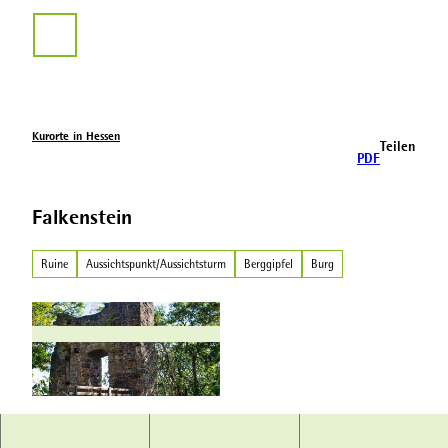
Z
u
Suche
m
I
n
h
a
Kurorte in Hessen
Teilen
l
PDF
t
Falkenstein
Ruine
Aussichtspunkt/Aussichtsturm
Berggipfel
Burg
© TAG Naturpark Habichtswald |
CC-BY-SA