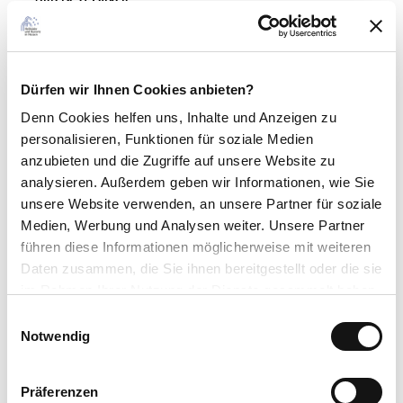
Die Wanderung zum Falkenstein startet am Wanderparkplatz
Falkenstein, erreichbar über die K 85 (Nähe Abzweig Schauenburg-
Elmshagen).
Dürfen wir Ihnen Cookies anbieten?
Kontaktdaten
Denn Cookies helfen uns
, Inhalte und Anzeigen zu
personalisieren, Funktionen für soziale Medien
anzubieten und die Zugriffe auf unsere Website zu
Lizenz (Stammdaten)
analysieren. Außerdem geben wir Informationen, wie Sie
unsere Website verwenden, an unsere Partner für soziale
Naturpark Habichtswald
Medien, Werbung und Analysen weiter. Unsere Partner
führen diese Informationen möglicherweise mit weiteren
Daten zusammen, die Sie ihnen bereitgestellt oder die sie
im Rahmen Ihrer Nutzung der Dienste gesammelt haben.
E
Datenschutzerklärung
Notwendig
i
In der Nähe
Impressum
Auf der Karte anschauen
n
w
Präferenzen