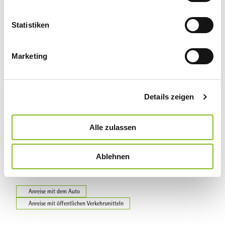
i
Veranstaltung
l
l
Statistiken
i
Sehenswertes
g
Marketing
u
Touren
n
g
Details zeigen
s
a
Kontaktdaten
u
Alle zulassen
34308
Bad Emstal
s
+49 5624 999711
w
Ablehnen
info@bad-emstal.de
a
h
Website
l
Anreise mit dem Auto
Anreise mit öffentlichen Verkehrsmitteln