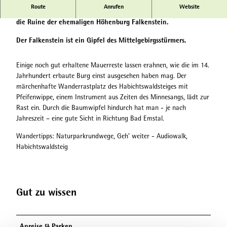
Route
Anrufen
Website
Auf der bewaldeten Basaltkuppe des Falkensteines befindet sich
die Ruine der ehemaligen Höhenburg Falkenstein.
Der Falkenstein ist ein Gipfel des Mittelgebirgsstürmers.
Einige noch gut erhaltene Mauerreste lassen erahnen, wie die im 14.
Jahrhundert erbaute Burg einst ausgesehen haben mag. Der
märchenhafte Wanderrastplatz des Habichtswaldsteiges mit
Pfeifenwippe, einem Instrument aus Zeiten des Minnesangs, lädt zur
Rast ein. Durch die Baumwipfel hindurch hat man - je nach
Jahreszeit – eine gute Sicht in Richtung Bad Emstal.
Wandertipps: Naturparkrundwege, Geh' weiter - Audiowalk,
Habichtswaldsteig
Gut zu wissen
Anreise & Parken