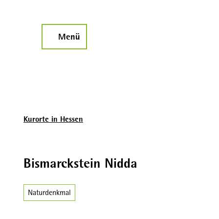
Z
u
m
Menü
Suche
I
n
h
a
l
t
Kurorte in Hessen
Bismarckstein Nidda
Naturdenkmal