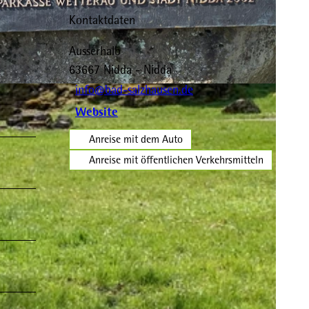
Kontaktdaten
Ausserhalb
63667
Nidda
- Nidda
info@bad-salzhausen.de
Website
Anreise mit dem Auto
Anreise mit öffentlichen Verkehrsmitteln