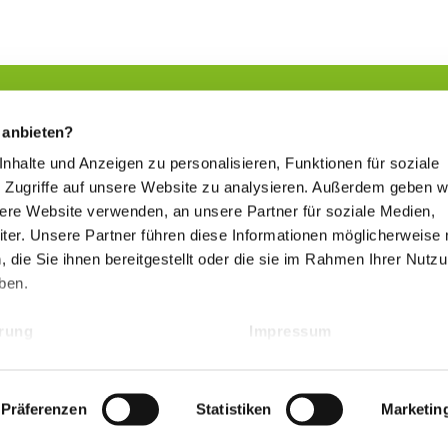
 anbieten?
 Inhalte und Anzeigen zu personalisieren, Funktionen für soziale
Sich etwas Gutes tun
 Zugriffe auf unsere Website zu analysieren. Außerdem geben w
www.kur-in-hessen.de
sere Website verwenden, an unsere Partner für soziale Medien,
er. Unsere Partner führen diese Informationen möglicherweise 
die Sie ihnen bereitgestellt oder die sie im Rahmen Ihrer Nutz
Hessischer Heilbäderverband
ben.
www.heilbaederverband-in-hessen.de
ärung
Impressum
Präferenzen
Statistiken
Marketin