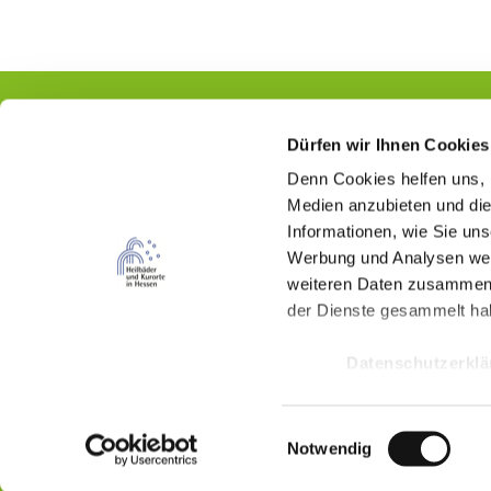
Dürfen wir Ihnen Cookies
Denn Cookies helfen uns
,
Kontakt
Medien anzubieten und die
Informationen, wie Sie un
Hessischer Heilbäderverband e.V.
Werbung und Analysen weit
Wilhelmstraße 18
weiteren Daten zusammen, 
65185 Wiesbaden
der Dienste gesammelt ha
(0611) 262 487 87
Datenschutzerkl
info(at)kur-in-hessen.de
E
Notwendig
F
I
Y
i
a
n
o
n