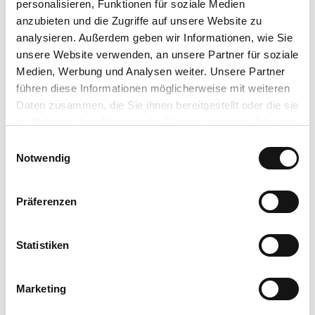
personalisieren, Funktionen für soziale Medien
anzubieten und die Zugriffe auf unsere Website zu
für Individualgäste
analysieren. Außerdem geben wir Informationen, wie Sie
unsere Website verwenden, an unsere Partner für soziale
für Kinder (6-10 Jahre)
Medien, Werbung und Analysen weiter. Unsere Partner
führen diese Informationen möglicherweise mit weiteren
für Kinder (ab 10 Jahre)
Daten zusammen, die Sie ihnen bereitgestellt oder die sie
im Rahmen Ihrer Nutzung der Dienste gesammelt haben.
Anreise & Parken
E
Öffentliche Verkehrsmittel
Datenschutzerklärung
Notwendig
i
Nächstgelegene Bushaltestelle: Bad Wildungen– Bergfreiheit– Mitte
Impressum
n
/ Edelsteinschleiferei
w
Linie: 583.4
Präferenzen
i
NVV-Service-Telefon: 0800-939-0800
l
Alle Verbindungen inkl. AST-Taxi Verbindungen sind über die NVV-
l
Statistiken
Fahrplanauskunft genaustens ersichtlich -
i
www.nvv.de/fahrplanauskunft
g
Tipp für das Smartphone - "NVV Mobil" App im jeweiligen App-
Marketing
u
Store vor der Tour herunterladen!
n