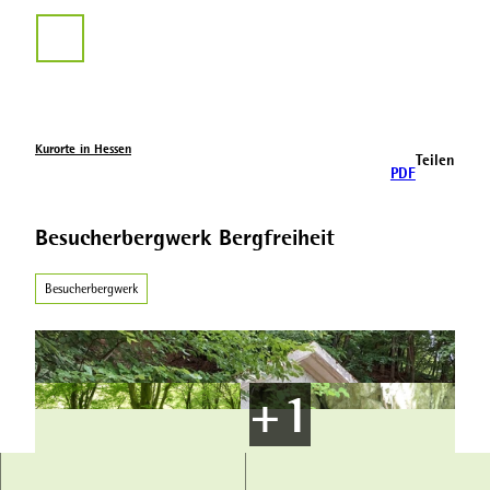
Z
u
Suche
m
I
n
h
a
Kurorte in Hessen
Teilen
l
PDF
t
Besucherbergwerk Bergfreiheit
Besucherbergwerk