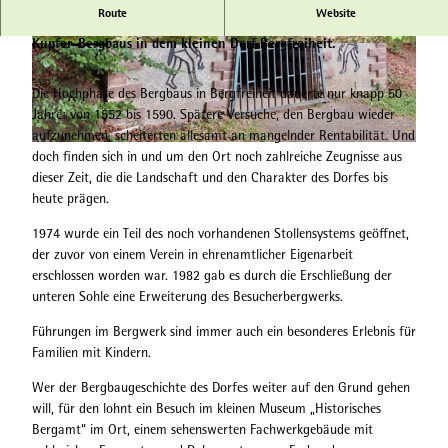
Route
Website
Ein Besucherbergwerk ermöglicht Einblicke in die alte Zeit des
Kupfer-Bergbaus in dem kleinen Dorf Bergfreiheit.
© Gereon Schoplick, Stadtmarketing Bad Wildu
© Gereon Schoplick, Stadtmarketing Bad Wildu
ngen, Edersee | Deine Region: wild, bunt, gesun
ngen, Edersee | Deine Region: wild, bunt, gesun
d. |
CC-BY-SA
d. |
CC-BY-SA
Die Hochphase des Bergbaus in Bergfreiheit dauerte nur knapp 50
Jahre: von 1552 bis 1590. Spätere Versuche, den Bergbau wieder
aufzunehmen, scheiterten allesamt an mangelnder Rentabilität. Und
© Städtische Museen Bad Wildungen |
CC-BY-SA
doch finden sich in und um den Ort noch zahlreiche Zeugnisse aus
dieser Zeit, die die Landschaft und den Charakter des Dorfes bis
heute prägen.
1974 wurde ein Teil des noch vorhandenen Stollensystems geöffnet,
der zuvor von einem Verein in ehrenamtlicher Eigenarbeit
erschlossen worden war. 1982 gab es durch die Erschließung der
unteren Sohle eine Erweiterung des Besucherbergwerks.
Führungen im Bergwerk sind immer auch ein besonderes Erlebnis für
Familien mit Kindern.
Wer der Bergbaugeschichte des Dorfes weiter auf den Grund gehen
will, für den lohnt ein Besuch im kleinen Museum „Historisches
Bergamt“ im Ort, einem sehenswerten Fachwerkgebäude mit