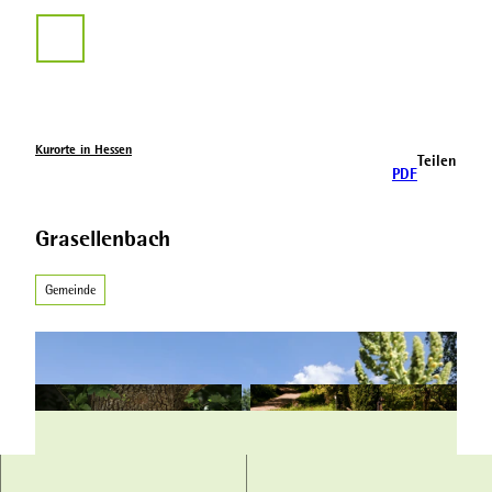
Z
u
Suche
m
I
n
h
a
Kurorte in Hessen
Teilen
l
PDF
t
Grasellenbach
Gemeinde