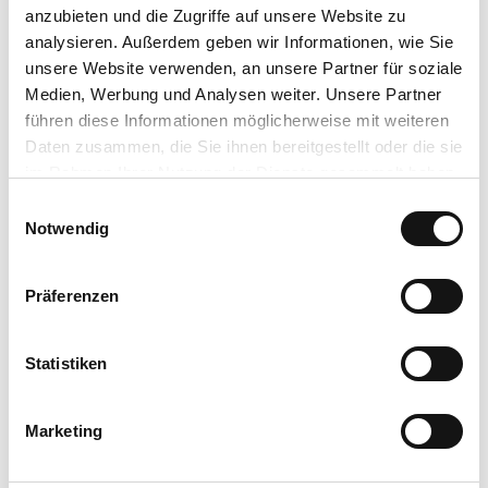
anzubieten und die Zugriffe auf unsere Website zu
Rheuma
analysieren. Außerdem geben wir Informationen, wie Sie
unsere Website verwenden, an unsere Partner für soziale
Fibromyalgie
Medien, Werbung und Analysen weiter. Unsere Partner
führen diese Informationen möglicherweise mit weiteren
Dermatologie
Daten zusammen, die Sie ihnen bereitgestellt oder die sie
im Rahmen Ihrer Nutzung der Dienste gesammelt haben.
Atemwege
E
Datenschutzerklärung
Notwendig
i
Nieren, Harnwege, Prostata
Impressum
n
w
Präferenzen
Frauengesundheit/Gynäkologie
i
l
Therapien
l
Statistiken
i
Bewegungstherapie
g
Marketing
u
Ernährungstherapie
n