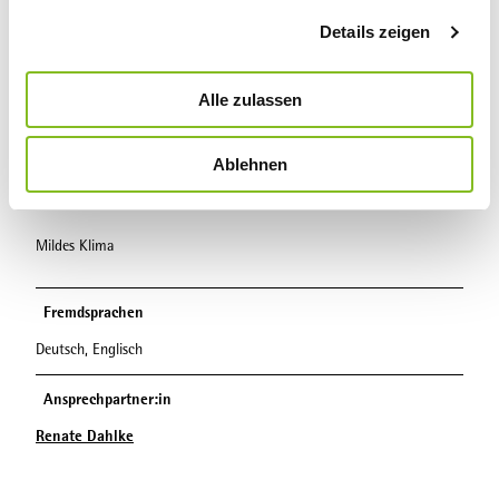
g
Hydrotherapie
Details zeigen
s
a
u
Ordnungstherapie
Alle zulassen
s
w
Phytotherapie
Ablehnen
a
Klimatische Faktoren
h
l
Mildes Klima
Fremdsprachen
Deutsch, Englisch
Ansprechpartner:in
Renate Dahlke