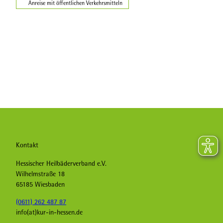
Anreise mit öffentlichen Verkehrsmitteln
Kontakt
Hessischer Heilbäderverband e.V.
Wilhelmstraße 18
65185 Wiesbaden
(0611) 262 487 87
info(at)kur-in-hessen.de