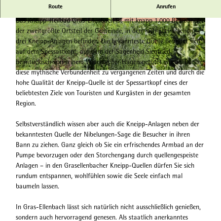
Route
Anrufen
Gemeinde Grasellenbach
Das Kneipp-Heilbad Gras-Ellenbach ist mit knapp 1.000 Bewohnern
G
© Hessischer Heilbäderverband, Heiko Rhode |
der zweitgrößte Ortsteil der Gemeinde, in dem sich alleine schon
CC-BY-SA
r
drei Kneipp-Anlagen befinden. Die bekannteste Quelle befindet sich
a
auf dem Spessartkopf, auf dem der Sagenheld Siegfried
s
heimtückisch von seinem Widersacher Hagen getötet wurde. Durch
e
diese mythische Verbundenheit zu vergangenen Zeiten und durch die
© Hessischer Heilbäderverband, Heiko Rhode |
CC-BY-SA
l
hohe Qualität der Kneipp-Quelle ist der Spessartkopf eines der
l
beliebtesten Ziele von Touristen und Kurgästen in der gesamten
e
Region.
n
b
Selbstverständlich wissen aber auch die Kneipp-Anlagen neben der
a
bekanntesten Quelle der Nibelungen-Sage die Besucher in ihren
c
Bann zu ziehen. Ganz gleich ob Sie ein erfrischendes Armbad an der
h
Pumpe bevorzugen oder den Storchengang durch quellengespeiste
T
Anlagen – in den Grasellenbacher Kneipp-Quellen dürfen Sie sich
r
rundum entspannen, wohlfühlen sowie die Seele einfach mal
e
baumeln lassen.
t
b
In Gras-Ellenbach lässt sich natürlich nicht ausschließlich genießen,
e
sondern auch hervorragend genesen. Als staatlich anerkanntes