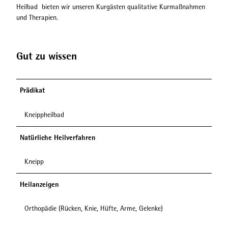
c
Heilbad bieten wir unseren Kurgästen qualitative Kurmaßnahmen
k
und Therapien.
e
n
k
Gut zu wissen
l
e
i
n
Prädikat
Kneippheilbad
Natürliche Heilverfahren
Kneipp
Heilanzeigen
Orthopädie (Rücken, Knie, Hüfte, Arme, Gelenke)