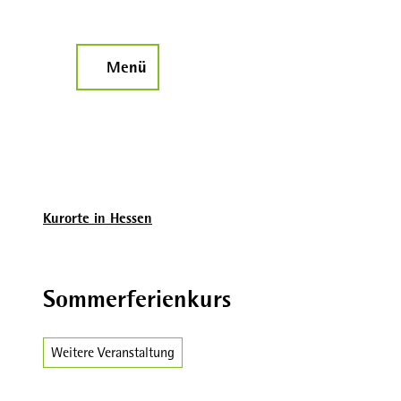
Z
u
m
Menü
Suche
I
n
h
a
l
t
Kurorte in Hessen
Sommerferienkurs
Weitere Veranstaltung