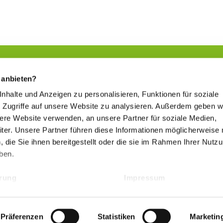
 anbieten?
 Inhalte und Anzeigen zu personalisieren, Funktionen für soziale
Sich etwas Gutes tun
 Zugriffe auf unsere Website zu analysieren. Außerdem geben w
www.kur-in-hessen.de
sere Website verwenden, an unsere Partner für soziale Medien,
er. Unsere Partner führen diese Informationen möglicherweise 
die Sie ihnen bereitgestellt oder die sie im Rahmen Ihrer Nutz
Hessischer Heilbäderverband
ben.
www.heilbaederverband-in-hessen.de
ärung
Impressum
Präferenzen
Statistiken
Marketin