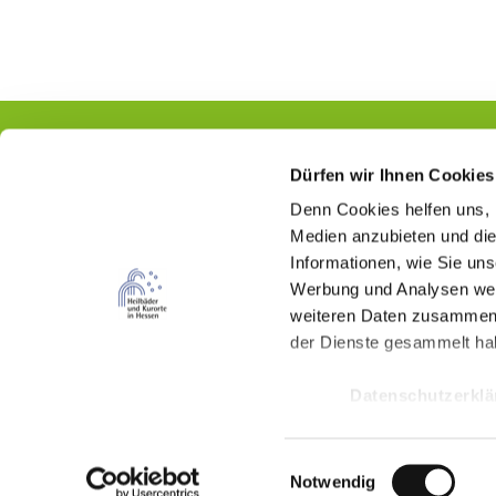
Dürfen wir Ihnen Cookies
Denn Cookies helfen uns
,
Kontakt
Medien anzubieten und die
Informationen, wie Sie un
Hessischer Heilbäderverband e.V.
Werbung und Analysen weit
Wilhelmstraße 18
weiteren Daten zusammen, 
65185 Wiesbaden
der Dienste gesammelt ha
(0611) 262 487 87
Datenschutzerkl
info(at)kur-in-hessen.de
E
Notwendig
F
I
Y
i