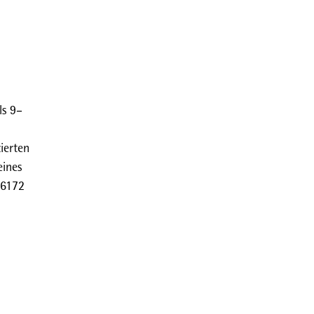
.
ls 9–
ierten
eines
)6172