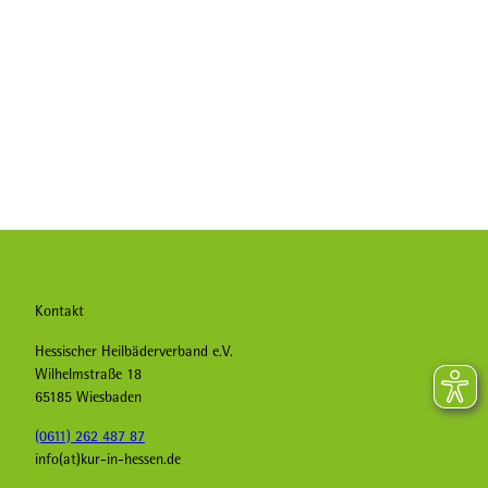
Kontakt
Hessischer Heilbäderverband e.V.
Wilhelmstraße 18
65185 Wiesbaden
(0611) 262 487 87
info(at)kur-in-hessen.de