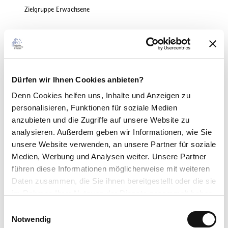
Zielgruppe Erwachsene
für Gruppen
für Individualgäste
Dürfen wir Ihnen Cookies anbieten?
Fremdsprachen
Denn Cookies helfen uns
, Inhalte und Anzeigen zu
Deutsch
personalisieren, Funktionen für soziale Medien
anzubieten und die Zugriffe auf unsere Website zu
Zahlungsmöglichkeiten
analysieren. Außerdem geben wir Informationen, wie Sie
Barzahlung, Überweisung
unsere Website verwenden, an unsere Partner für soziale
Medien, Werbung und Analysen weiter. Unsere Partner
Preisinformationen
führen diese Informationen möglicherweise mit weiteren
Daten zusammen, die Sie ihnen bereitgestellt oder die sie
Preis Erwachsener: 28,00 €
im Rahmen Ihrer Nutzung der Dienste gesammelt haben.
E
Lizenz (Stammdaten)
Datenschutzerklärung
Notwendig
i