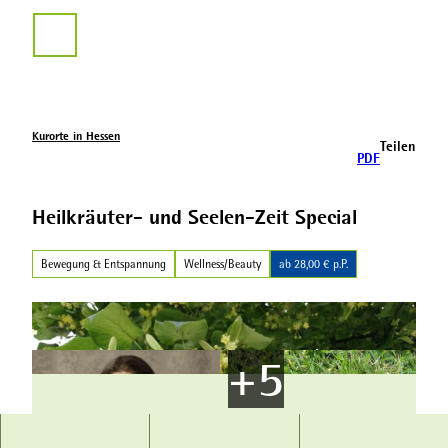
Z
u
Suche
m
I
n
h
a
Kurorte in Hessen
Teilen
l
PDF
t
Heilkräuter- und Seelen-Zeit Special
Bewegung & Entspannung
Wellness/Beauty
ab 28,00 € p.P.