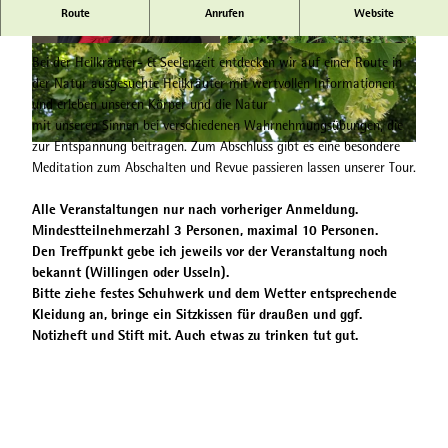
Route
Anrufen
Website
Special mit Binden eines Kräuterbuschen
© Nina Cremer, Anja Estepp |
CC-BY-SA
© Nina Cremer |
CC-BY-SA
Bei der Heilkräuter- & Seelenzeit entdecken wir auf einer Route in
der Natur ausgesuchte Heilkräuter mit wertvollen Informationen
und erleben unseren Körper und die Natur
mit unseren Sinnen bei verschiedenen Wahrnehmungsübungen, die
zur Entspannung beitragen. Zum Abschluss gibt es eine besondere
© Nina Cremer |
CC-BY-SA
Meditation zum Abschalten und Revue passieren lassen unserer Tour.
Alle Veranstaltungen nur nach vorheriger Anmeldung.
Mindestteilnehmerzahl 3 Personen, maximal 10 Personen.
Den Treffpunkt gebe ich jeweils vor der Veranstaltung noch
bekannt (Willingen oder Usseln).
Bitte ziehe festes Schuhwerk und dem Wetter entsprechende
Kleidung an, bringe ein Sitzkissen für draußen und ggf.
Notizheft und Stift mit. Auch etwas zu trinken tut gut.