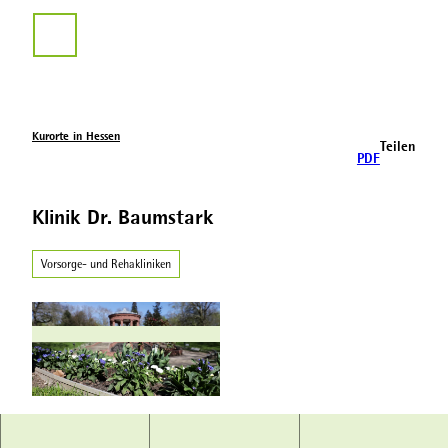
Z
u
Suche
m
I
n
h
a
Kurorte in Hessen
Teilen
l
PDF
t
Klinik Dr. Baumstark
Vorsorge- und Rehakliniken
© Hessischer Heilbäderverband, Heiko Rhode |
CC-BY-SA