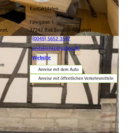
 genau
Kontaktdaten
Fährgasse 1
nnt.
37242
Bad Sooden-Allendorf
(0049) 5652 3547
anitaklenke@yahoo.de
Website
em
Anreise mit dem Auto
Anreise mit öffentlichen Verkehrsmitteln