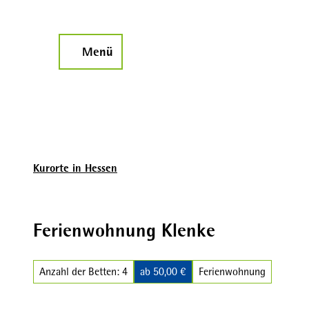
Z
u
m
Menü
Suche
I
n
h
a
l
t
Kurorte in Hessen
Ferienwohnung Klenke
Anzahl der Betten: 4
ab 50,00 €
Ferienwohnung