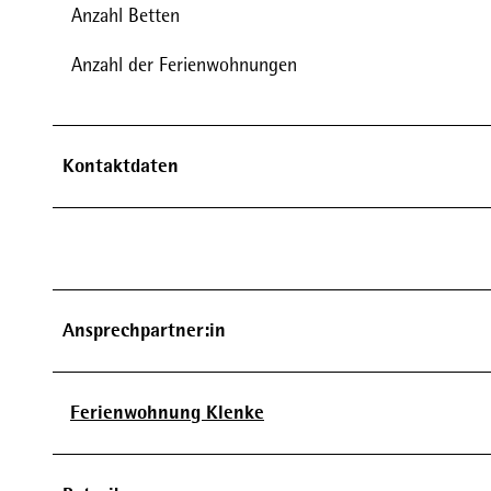
Anzahl Betten
n
s
Anzahl der Ferienwohnungen
i
c
h
Kontaktdaten
t
Ansprechpartner:in
Ferienwohnung Klenke