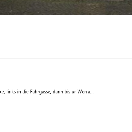
S
i
t
z
e
c
k
e
, links in die Fährgasse, dann bis ur Werra...