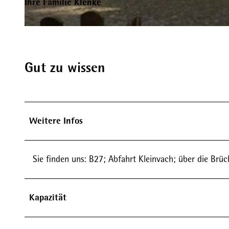
Ihre Familie Klenke
F
e
w
Gut zu wissen
o
K
l
e
Weitere Infos
n
k
e
Sie finden uns: B27; Abfahrt Kleinvach; über die Brücke
H
a
Kapazität
u
s
a