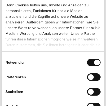
Denn Cookies helfen uns
, Inhalte und Anzeigen zu
Öffentliche Verkehrsmittel
personalisieren, Funktionen für soziale Medien
anzubieten und die Zugriffe auf unsere Website zu
Bus/Bahn bis Bahnhof Willingen, Fußweg bis zur Ettelsberg-
analysieren. Außerdem geben wir Informationen, wie Sie
Seilbahn, oder weiter mit Anrufsammeltaxi (AST), Haltestelle
unsere Website verwenden, an unsere Partner für soziale
Besucherzentrum, Fußweg bis zur Ettelsberg-Seilbahn
Medien, Werbung und Analysen weiter. Unsere Partner
führen diese Informationen möglicherweise mit weiteren
Weitere Infos / Links
Daten zusammen, die Sie ihnen bereitgestellt oder die sie
im Rahmen Ihrer Nutzung der Dienste gesammelt haben.
www.willingen.de/wintersport/ski-langlauf
E
Datenschutzerklärung
Notwendig
i
Impressum
Ansprechpartner:in
n
w
Tourist-Information Willingen
Präferenzen
i
l
Autor:in
l
Statistiken
Tourist-Information Willingen
i
g
Organisation