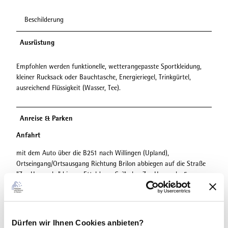
Beschilderung
Ausrüstung
Empfohlen werden funktionelle, wetterangepasste Sportkleidung,
kleiner Rucksack oder Bauchtasche, Energieriegel, Trinkgürtel,
ausreichend Flüssigkeit (Wasser, Tee).
Anreise & Parken
Anfahrt
mit dem Auto über die B251 nach Willingen (Upland),
Ortseingang/Ortsausgang Richtung Brilon abbiegen auf die Straße
"Zur Hoppecke" bis zur Ettelsberg-Seilbahn, Zur Hoppecke 5
Parken
kostenlose Parkplätze an der Talstation der Ettelsberg-Seilbahn, Zur
Dürfen wir Ihnen Cookies anbieten?
Hoppecke 5, 34508 Willingen (Upland)