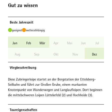
Gut zu wissen
Beste Jahreszeit
geeignet
wetterabhängig
Jan
Feb
Mär
Apr
Mai
Jun
Jul
Aug
Sep
Okt
Nov
Dez
Wegbeschreibung
Diese Zubringerloipe startet an der Bergstation der Ettelsberg-
Seilbahn und führt zur Großen Grube, einem markanten
Knotenpunkt von Wanderwegen und Langlaufloipen. Dort beginnen
die mittelschweren Loipen Lüttekefeld (2) und Hochheide (3).
Toureigenschaften