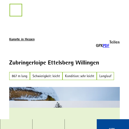
Z
u
Suche
m
I
n
h
a
Kurorte in Hessen
Teilen
l
GPX
PDF
t
Zubringerloipe Ettelsberg Willingen
867 m lang
Schwierigkeit: leicht
Kondition: sehr leicht
Langlauf