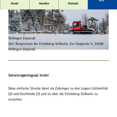
GPX
Route
Anrufen
Website
0:07 h
867 m
7 m
46 m
790 m
836 m
46 m
Start: Bergstation der Ettelsberg-Seilbahn, Zur Hoppecke 5, 34508
Willingen (Upland)
© Tourist-Information Willingen, David Heise |
CC-BY-SA
Ziel: Bergstation der Ettelsberg-Seilbahn, Zur Hoppecke 5, 34508
Willingen (Upland)
© Wintersport-Arena Sauerland, Stephan Peters |
CC-BY-SA
Schwierigkeitsgrad: leicht
Diese einfache Strecke dient als Zubringer zu den Loipen Lüttekefeld
(2) und Hochheide (3) und ist über die Ettelsberg-Seilbahn zu
erreichen.