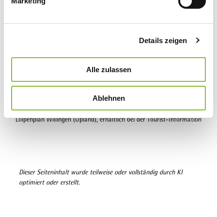
Marketing
u
Tourist-Information Willingen
n
g
Lizenz (Stammdaten)
Details zeigen
s
Tourist-Information Willingen
a
u
Alle zulassen
s
w
Karte
Ablehnen
a
h
Loipenplan Willingen (Upland), erhältlich bei der Tourist-Information
l
Dieser Seiteninhalt wurde teilweise oder vollständig durch KI
optimiert oder erstellt.