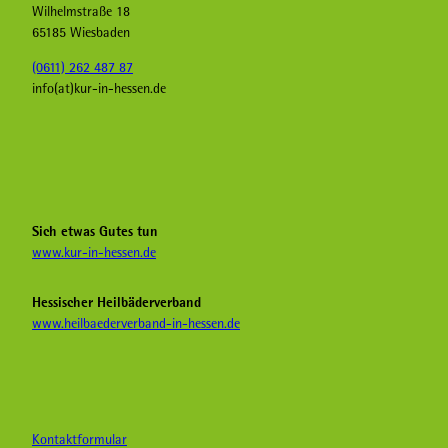
Wilhelmstraße 18
65185 Wiesbaden
(0611) 262 487 87
info(at)kur-in-hessen.de
F
I
Y
a
n
o
c
s
u
e
t
T
b
a
u
Sich etwas Gutes tun
o
g
b
www.kur-in-hessen.de
o
r
e
k
a
H
Hessischer Heilbäderverband
K
m
e
www.heilbaederverband-in-hessen.de
u
K
i
r
u
l
i
r
b
n
i
ä
H
n
d
e
H
e
Kontaktformular