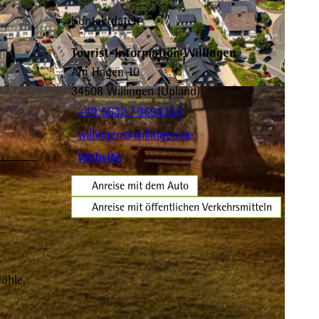
Kontaktdaten
Tourist-Information Willingen
Am Hagen 10
34508
Willingen (Upland)
+49 5632 / 9694353
willingen@willingen.de
Website
Anreise mit dem Auto
Anreise mit öffentlichen Verkehrsmitteln
öhle,