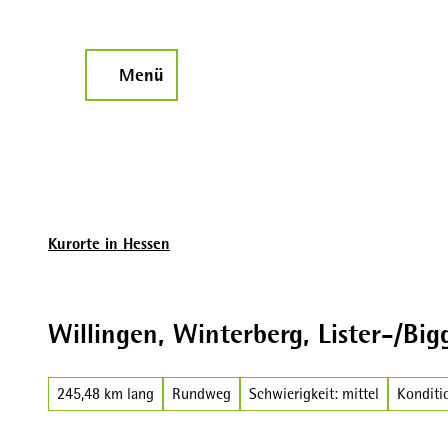
Z
u
m
Menü
Suche
I
n
h
a
l
t
Kurorte in Hessen
Willingen, Winterberg, Lister-/Big
245,48 km lang
Rundweg
Schwierigkeit: mittel
Konditio