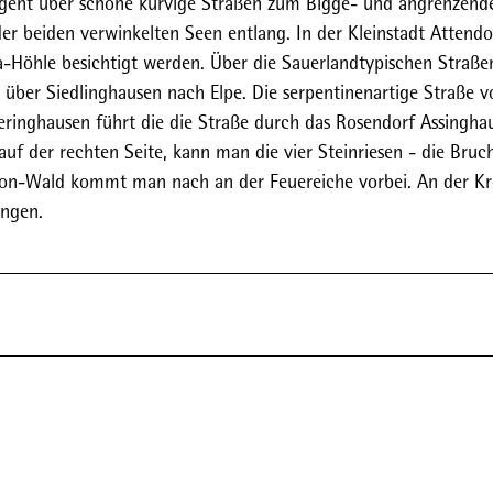
s geht über schöne kurvige Straßen zum Bigge- und angrenzend
der beiden verwinkelten Seen entlang. In der Kleinstadt Attendo
a-Höhle besichtigt werden. Über die Sauerlandtypischen Straße
 über Siedlinghausen nach Elpe. Die serpentinenartige Straße v
eringhausen führt die die Straße durch das Rosendorf Assingha
f der rechten Seite, kann man die vier Steinriesen - die Bruc
rilon-Wald kommt man nach an der Feuereiche vorbei. An der K
ingen.