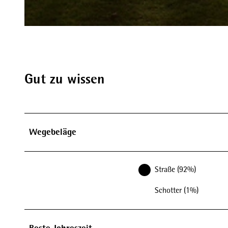
© Ferienwelt Winterberg, Picasa Copyright:Stefan Schmitt www.steff-fotografie.de |
CC-BY-SA
Gut zu wissen
Wegebeläge
Straße (92%)
Schotter (1%)