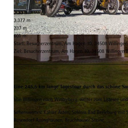
3:30 h
3.377 m
237 m
601 m
© Walter Saure, Willingen |
CC-BY-SA
Start: Besucherzentrum, Am Hagen 10, 34508 Willingen
Ziel: Besucherzentrum, Am Hagen 10, 34508 Willingen 
Eine 245,5 km lange Tagestour durch das schöne Sa
Von Willingen nach Winterberg, weiter zum Listesee un
Sehenswertes: Kahler Asten, Schloss Bad Berleburg mit 
Rosendorf Assinghausen, Bruchhauser Steine