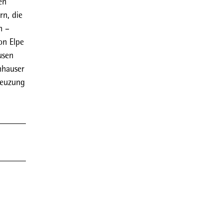
en
rn, die
n –
on Elpe
usen
hhauser
reuzung