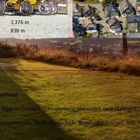
245,48 km
3.376 m
838 m
© Hans Blossey |
CC-BY-SA
 (Upland)
(Upland)
uerland
d Biggesee bis nach Schmallenberg und zurück nach Willingen.
Schlossschenke, Rhein-Weser-Turm, Bigge- und Listersee, Atta H