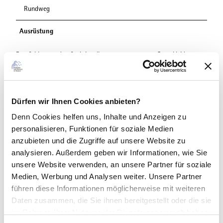
Rundweg
Ausrüstung
Empfohlen werden funktionelle, wetterangepasste Sportkleidung,
Walking-, Jogging- oder spezielle Nordic-Walking-Schuhe, kleiner
Rucksack oder Bauchtasche, Energieriegel, Trinkgürtel, ausreichend
Flüssigkeit (Wasser, Tee).
Dürfen wir Ihnen Cookies anbieten?
Anreise & Parken
Denn Cookies helfen uns
, Inhalte und Anzeigen zu
personalisieren, Funktionen für soziale Medien
Anfahrt
anzubieten und die Zugriffe auf unsere Website zu
Mit dem Auto über die B251 nach Willingen (Upland), PKW-Anfahrt
analysieren. Außerdem geben wir Informationen, wie Sie
bis Parkplatz am Gesundheitspavillon, Stryckweg 27, 34508
unsere Website verwenden, an unsere Partner für soziale
Willingen (Upland)
Medien, Werbung und Analysen weiter. Unsere Partner
führen diese Informationen möglicherweise mit weiteren
Parken
Daten zusammen, die Sie ihnen bereitgestellt oder die sie
Kostenlose Parkplätze am Gesundheitspavillon, Stryckweg 27, 34508
im Rahmen Ihrer Nutzung der Dienste gesammelt haben.
Willingen (Upland)