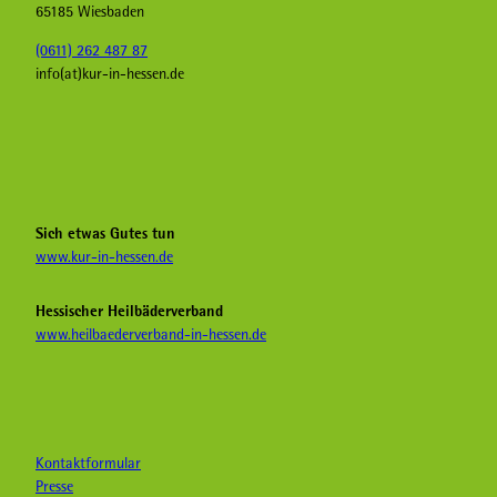
65185 Wiesbaden
(0611) 262 487 87
info(at)kur-in-hessen.de
F
I
Y
a
n
o
c
s
u
e
t
T
b
a
u
Sich etwas Gutes tun
o
g
b
www.kur-in-hessen.de
o
r
e
k
a
H
Hessischer Heilbäderverband
K
m
e
www.heilbaederverband-in-hessen.de
u
K
i
r
u
l
i
r
b
n
i
ä
H
n
d
e
H
e
Kontaktformular
s
e
r
Presse