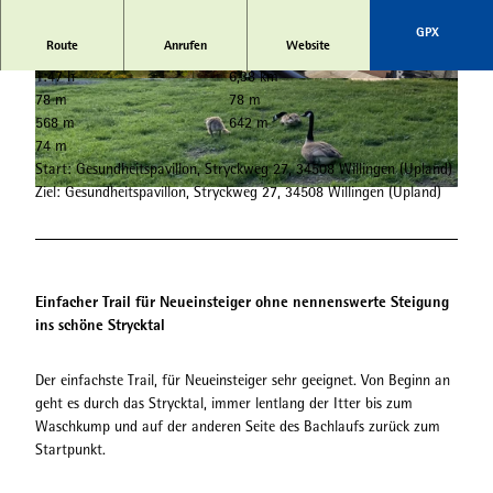
GPX
Route
Anrufen
Website
1:47 h
6,38 km
© Tourist-Information Willingen |
CC-BY-SA
© Freizeitwelt Willingen, sabrinity |
CC-BY-SA
78 m
78 m
568 m
642 m
74 m
Start: Gesundheitspavillon, Stryckweg 27, 34508 Willingen (Upland)
Ziel: Gesundheitspavillon, Stryckweg 27, 34508 Willingen (Upland)
© Sophia Beyer, Tourist-Information Willingen |
CC-BY-SA
Einfacher Trail für Neueinsteiger ohne nennenswerte Steigung
ins schöne Strycktal
Der einfachste Trail, für Neueinsteiger sehr geeignet. Von Beginn an
geht es durch das Strycktal, immer lentlang der Itter bis zum
Waschkump und auf der anderen Seite des Bachlaufs zurück zum
Startpunkt.