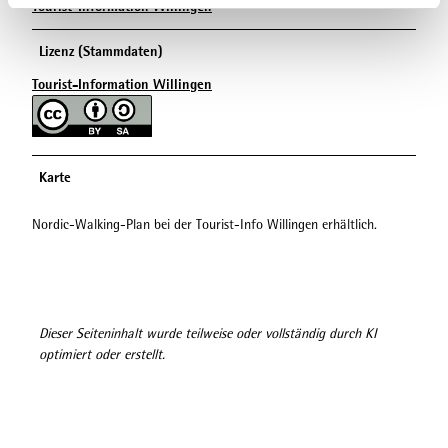
Tourist-Information Willingen
l
Lizenz (Stammdaten)
Tourist-Information Willingen
Karte
Nordic-Walking-Plan bei der Tourist-Info Willingen erhältlich.
Dieser Seiteninhalt wurde teilweise oder vollständig durch KI
optimiert oder erstellt.