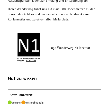
Aussichtspunkten laden zur Erholung und Entspannung ein.
Dieser Wanderweg führt uns auf rund 600 Höhenmetern zu den
Spuren des Köhler- und eisenverarbeitenden Handwerks zum
Kohlenmeiler und zu einem alten Meilerplatz.
Logo Wanderweg N1 Neerdar
© Tourist-Information W
illingen |
CC-BY-SA
Gut zu wissen
Beste Jahreszeit
geeignet
wetterabhängig