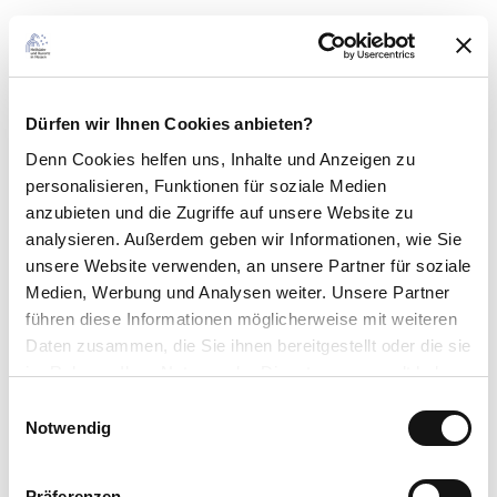
Empfohlen werden festes Schuhwerk, wetterangepasste Kleidung,
Rucksackverpflegung und ausreichend Flüssigkeit (Wasser, Tee).
Anreise & Parken
Dürfen wir Ihnen Cookies anbieten?
Anfahrt
Denn Cookies helfen uns
, Inhalte und Anzeigen zu
personalisieren, Funktionen für soziale Medien
Mit dem Auto über die B251 aus Richtung Willingen (Upland) oder
anzubieten und die Zugriffe auf unsere Website zu
Korbach bis Neerdar, in der Nähe der Kirche abbiegen in die
analysieren. Außerdem geben wir Informationen, wie Sie
Neerdartalstraße
unsere Website verwenden, an unsere Partner für soziale
Parken
Medien, Werbung und Analysen weiter. Unsere Partner
führen diese Informationen möglicherweise mit weiteren
Kostenlose Parkplätze am Dorfgemeinschaftshaus Neerdar
Daten zusammen, die Sie ihnen bereitgestellt oder die sie
im Rahmen Ihrer Nutzung der Dienste gesammelt haben.
Öffentliche Verkehrsmittel
E
Bus/Bahn bis Bahnhof Willingen oder Usseln, weiter mit Bus oder
Datenschutzerklärung
Notwendig
i
Anrufsammeltaxi (AST) nach Neerdar, Haltestelle Mitte
Impressum
n
w
Präferenzen