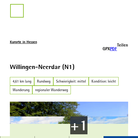
Z
u
Suche
m
I
n
h
a
Kurorte in Hessen
Teilen
l
GPX
PDF
t
Willingen-Neerdar (N1)
4,61 km lang
Rundweg
Schwierigkeit: mittel
Kondition: leicht
Wanderung
regionaler Wanderweg