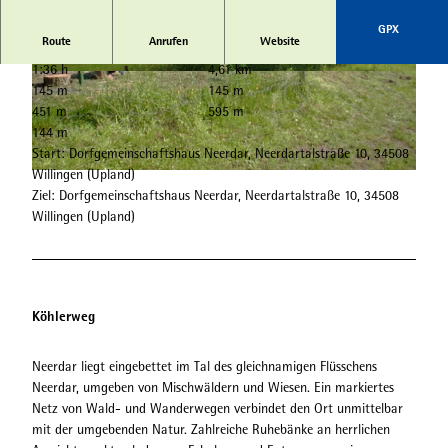
GPX
Route
Anrufen
Website
1:36 h
4,61 km
© Harald Wilke, Neerdar |
CC-BY-SA
© Harald Wilke, Neerdar |
CC-BY-SA
145 m
145 m
451 m
595 m
144 m
Start: Dorfgemeinschaftshaus Neerdar, Neerdartalstraße 10, 34508
Willingen (Upland)
© Harald Wilke, Neerdar |
CC-BY-SA
Ziel: Dorfgemeinschaftshaus Neerdar, Neerdartalstraße 10, 34508
Willingen (Upland)
Köhlerweg
Neerdar liegt eingebettet im Tal des gleichnamigen Flüsschens
Neerdar, umgeben von Mischwäldern und Wiesen. Ein markiertes
Netz von Wald- und Wanderwegen verbindet den Ort unmittelbar
mit der umgebenden Natur. Zahlreiche Ruhebänke an herrlichen