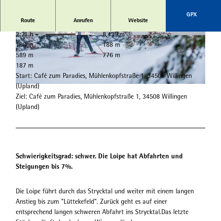
GPX
Route
Anrufen
Website
2:21 h
8,43 km
© Skiclub Willingen e.V. |
CC-BY-SA
© Wintersport-Arena Sauerland, Stephan Peter
188 m
188 m
s |
CC-BY-SA
589 m
776 m
187 m
Start: Café zum Paradies, Mühlenkopfstraße 1, 34508 Willingen
(Upland)
© Wintersport-Arena Sauerland, Stephan Peters |
CC-BY-SA
Ziel: Café zum Paradies, Mühlenkopfstraße 1, 34508 Willingen
(Upland)
Schwierigkeitsgrad: schwer. Die Loipe hat Abfahrten und
Steigungen bis 7%.
Die Loipe führt durch das Strycktal und weiter mit einem langen
Anstieg bis zum "Lüttekefeld". Zurück geht es auf einer
entsprechend langen schweren Abfahrt ins Strycktal.Das letzte