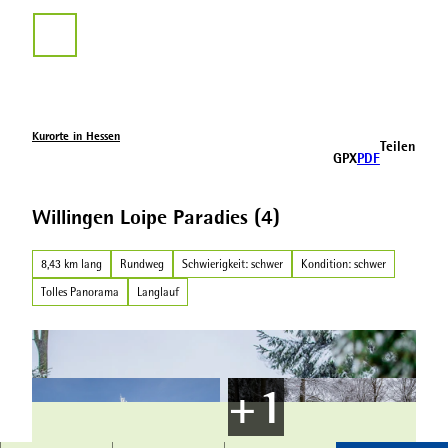
Z
u
Suche
m
I
n
h
a
Kurorte in Hessen
Teilen
l
GPX
PDF
t
Willingen Loipe Paradies (4)
8,43 km lang
Rundweg
Schwierigkeit: schwer
Kondition: schwer
Tolles Panorama
Langlauf