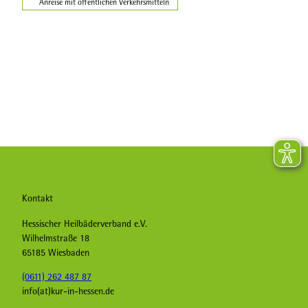
Anreise mit öffentlichen Verkehrsmitteln
Kontakt
Hessischer Heilbäderverband e.V.
Wilhelmstraße 18
65185 Wiesbaden
(0611) 262 487 87
info(at)kur-in-hessen.de