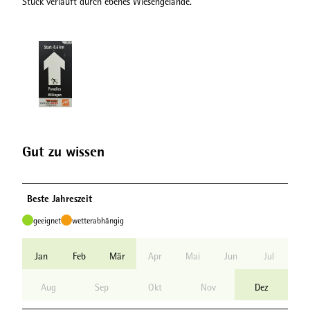
Stück verläuft durch ebenes Wiesengelände.
Gut zu wissen
Beste Jahreszeit
geeignet
wetterabhängig
Jan
Feb
Mär
Apr
Mai
Jun
Jul
Aug
Sep
Okt
Nov
Dez