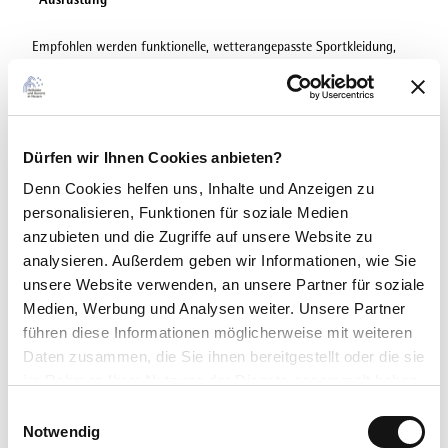
Empfohlen werden funktionelle, wetterangepasste Sportkleidung,
kleiner Rucksack oder Bauchtasche, Energieriegel, Trinkgürtel,
ausreichend Flüssigkeit (Wasser, Tee).
Anreise & Parken
Dürfen wir Ihnen Cookies anbieten?
Anfahrt
Denn Cookies helfen uns
, Inhalte und Anzeigen zu
personalisieren, Funktionen für soziale Medien
Mit dem Auto über die B251 nach Willingen (Upland) bis zum
Stryckparkplatz zwischen Willingen und Usseln, Abzweig
anzubieten und die Zugriffe auf unsere Website zu
Stryck/Mühlenkopfschanze
analysieren. Außerdem geben wir Informationen, wie Sie
unsere Website verwenden, an unsere Partner für soziale
Parken
Medien, Werbung und Analysen weiter. Unsere Partner
führen diese Informationen möglicherweise mit weiteren
Kostenlose Parkplätze am Wanderparkplatz Stryck,
Daten zusammen, die Sie ihnen bereitgestellt oder die sie
Wanderparkplatz Stryckbahnhof und entlang der Mühlenkopfstraße
im Rahmen Ihrer Nutzung der Dienste gesammelt haben.
Öffentliche Verkehrsmittel
E
Datenschutzerklärung
Notwendig
i
Bus/Bahn bis Bahnhof Willingen, weiter mit Bus, Haltestelle Abzweig